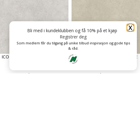
X
Bli med i kundeklubben og få 10% på et kjøp
Registrer deg
Som medlem får du tilgang på unike tilbud inspirasjon og gode tips
& råd.
ICONIK T-EXTRA ROCK MIDDLE
ICONIK T-EXTRA SHELLSTONE
GREY
GREGE
kr
399
kr
399