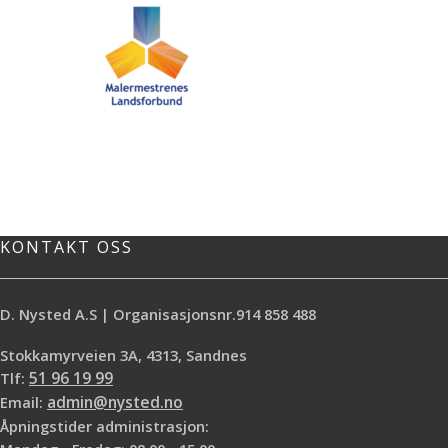
KONTAKT OSS
D. Nysted A.S | Organisasjonsnr.914 858 488
Stokkamyrveien 3A, 4313, Sandnes
Tlf:
51 96 19 99
Email:
admin@nysted.no
Åpningstider administrasjon: