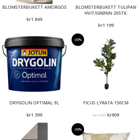
BLOMSTERBUKETT AMORGOS
BLOMSTERBUKETT TULIPAN
HVIT/GRØNN 20STK.
kr
1 849
kr
1 199
-30%
DRYGOLIN OPTIMAL 9L
FICUS LYRATA 150CM
kr
1 399
kr
909
kr
1 299
-30%