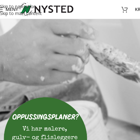
Skip to navigation
MENY
K
Skip to main content