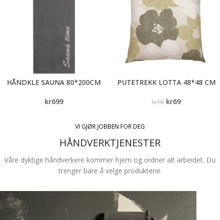
HÅNDKLE SAUNA 80*200CM
PUTETREKK LOTTA 48*48 CM
kr
699
kr
69
kr
98
VI GJØR JOBBEN FOR DEG
HÅNDVERKTJENESTER
Våre dyktige håndverkere kommer hjem og ordner alt arbeidet. Du
trenger bare å velge produktene.