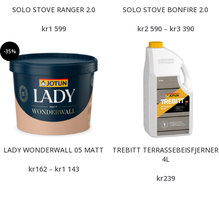
SOLO STOVE RANGER 2.0
SOLO STOVE BONFIRE 2.0
kr
1 599
kr
2 590
–
kr
3 390
-35%
LADY WONDERWALL 05 MATT
TREBITT TERRASSEBEISFJERNER
4L
kr
162
–
kr
1 143
kr
239