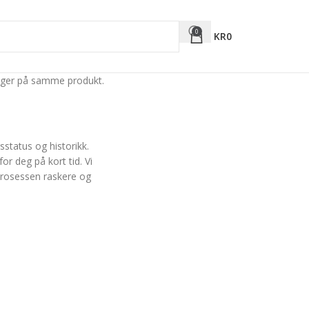
0
KR
0
r på samme produkt.
gsstatus og historikk.
or deg på kort tid. Vi
prosessen raskere og