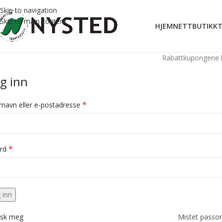
Skip to navigation
Skip to main content
HJEM
NETTBUTIKK
T
Rabattkupongene kan ikke benyttes
g inn
*
rnavn eller e-postadresse
*
ord
 inn
sk meg
Mistet passor