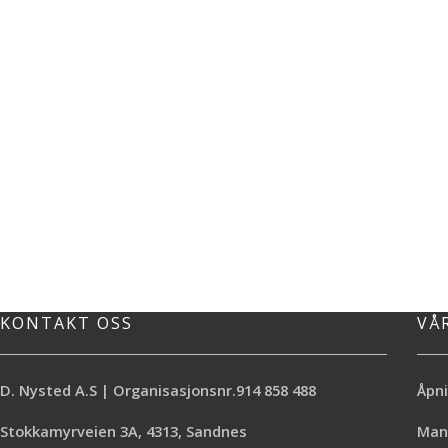
KONTAKT OSS
VÅ
D. Nysted A.S | Organisasjonsnr.914 858 488
Åpni
Stokkamyrveien 3A, 4313, Sandnes
Mand