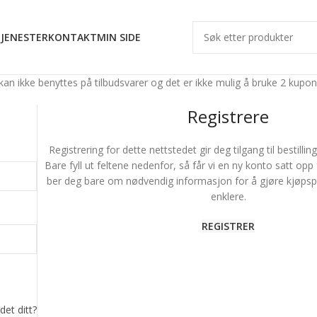
JENESTER
KONTAKT
MIN SIDE
 på tilbudsvarer og det er ikke mulig å bruke 2 kuponge
Registrere
Registrering for dette nettstedet gir deg tilgang til bestillin
Bare fyll ut feltene nedenfor, så får vi en ny konto satt opp f
ber deg bare om nødvendig informasjon for å gjøre kjøps
enklere.
REGISTRER
det ditt?