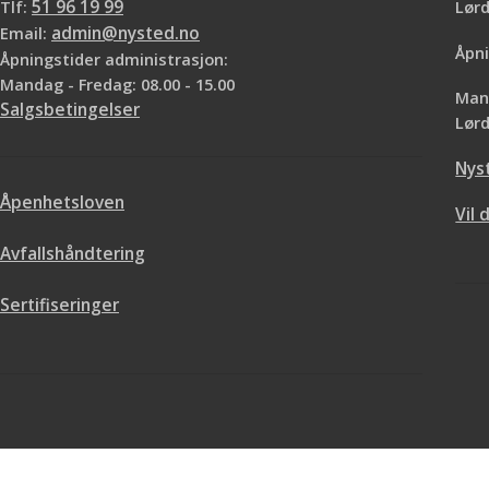
Tlf:
51 96 19 99
Lø
Email:
admin@nysted.no
Åpni
Åpningstider administrasjon:
Mandag - Fredag: 08.00 - 15.00
Mand
Salgsbetingelser
Lørd
Nys
Åpenhetsloven
Vil 
Avfallshåndtering
Sertifiseringer