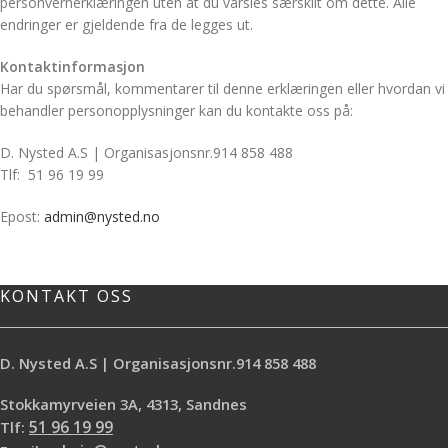
personvernerklæringen uten at du varsles særskilt om dette. Alle
endringer er gjeldende fra de legges ut.
Kontaktinformasjon
Har du spørsmål, kommentarer til denne erklæringen eller hvordan vi
behandler personopplysninger kan du kontakte oss på:
D. Nysted A.S | Organisasjonsnr.914 858 488
Tlf: 51 96 19 99
Epost:
admin@nysted.no
KONTAKT OSS
D. Nysted A.S | Organisasjonsnr.914 858 488
Stokkamyrveien 3A, 4313, Sandnes
Tlf:
51 96 19 99