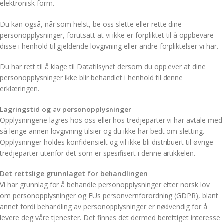
elektronisk form.
Du kan også, når som helst, be oss slette eller rette dine
personopplysninger, forutsatt at vi ikke er forpliktet til å oppbevare
disse i henhold til gjeldende lovgivning eller andre forpliktelser vi har.
Du har rett til å klage til Datatilsynet dersom du opplever at dine
personopplysninger ikke blir behandlet i henhold til denne
erklæringen.
Lagringstid og av personopplysninger
Opplysningene lagres hos oss eller hos tredjeparter vi har avtale med
så lenge annen lovgivning tilsier og du ikke har bedt om sletting.
Opplysninger holdes konfidensielt og vil ikke bli distribuert til øvrige
tredjeparter utenfor det som er spesifisert i denne artikkelen.
Det rettslige grunnlaget for behandlingen
Vi har grunnlag for å behandle personopplysninger etter norsk lov
om personopplysninger og EUs personvernforordning (GDPR), blant
annet fordi behandling av personopplysninger er nødvendig for å
levere deg våre tjenester. Det finnes det dermed berettiget interesse