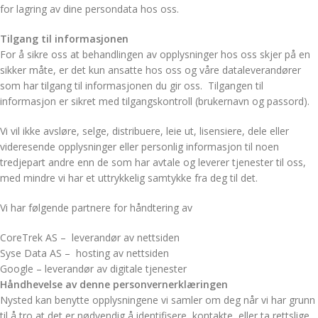
for lagring av dine persondata hos oss.
Tilgang til informasjonen
For å sikre oss at behandlingen av opplysninger hos oss skjer på en
sikker måte, er det kun ansatte hos oss og våre dataleverandører
som har tilgang til informasjonen du gir oss. Tilgangen til
informasjon er sikret med tilgangskontroll (brukernavn og passord).
Vi vil ikke avsløre, selge, distribuere, leie ut, lisensiere, dele eller
videresende opplysninger eller personlig informasjon til noen
tredjepart andre enn de som har avtale og leverer tjenester til oss,
med mindre vi har et uttrykkelig samtykke fra deg til det.
Vi har følgende partnere for håndtering av
CoreTrek AS – leverandør av nettsiden
Syse Data AS – hosting av nettsiden
Google – leverandør av digitale tjenester
Håndhevelse av denne personvernerklæringen
Nysted kan benytte opplysningene vi samler om deg når vi har grunn
til å tro at det er nødvendig å identifisere, kontakte, eller ta rettslige