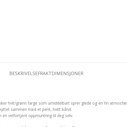
BESKRIVELSE
FRAKTDIMENSJONER
ekker hvit/grønn farge som umiddelbart sprer glede og en fin atmosfær
 knyttet sammen med et pent, hvitt bånd.
en velfortjent oppmuntring til deg selv.