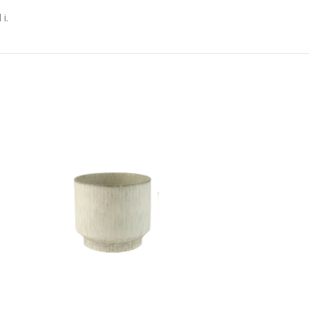
i.
-40%