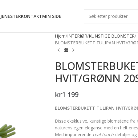
JENESTER
KONTAKT
MIN SIDE
Hjem
INTERIØR
KUNSTIGE BLOMSTER
BLOMSTERBUKETT TULIPAN HVIT/GRØN
BLOMSTERBUKET
HVIT/GRØNN 20
kr
1 199
BLOMSTERBUKETT TULIPAN HVIT/GRØ
Disse eksklusive, kunstige blomstene fra G
naturens egen eleganse med en helt enes
Med imponerende
real touch
-detaljer og