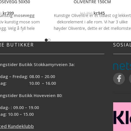
OSEVEGG 50X50
OLIVENTRE 150CM
kr
399
kr
945
9
kr
1 350
kunstig mosevegg
Kunstige Oliventre er et tidløst og lekkert
iv kunstig mose som
dekorelement i alle rom. Vi har 3 ulike
g. Velg å fyll hele
høyder Oliventre, dette er det mellomste
lite felt. Mosen passer i
og gjør litt av seg både i høyde og bredde
næringsbygg og blir fort
Høyde: 150cm
RE BUTIKKER
SOSIA
tr.
50 x 50cm Prisen er
vm) Begrenset lager.
å lenge lageret rekker
ngstider Butikk Stokkamyrveien 3a:
ag – Fredag: 08.00 – 20.00
rdag: 10.00 – 16.00
ngstider Butikk Hoveveien 80:
ag- : 09.00 – 19.00
ag: 10.00 – 15.00
ted Kundeklubb