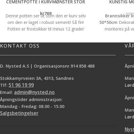
CEMENTPOTTE I KURVMØNSTER STOR
KUNSTIG M
kr
769
kr
56
Denne potten ser ut som den er kurv selv
Brannsikker 
om den er laget i robust sement! Så fin!
50*50cm
Dekorat
Potten er frostsikker til minus 12 grader
monteres på veg
og passer derfor like godt ute som inne.
veggflaten eller et 
Størrelse:
H.31cm D:29cm
private hjem eller 
KONTAKT OSS
VÅ
et friskt blikkfang!
S
per stk (0,25 k
Tilbudet gjelder s
D. Nysted A.S | Organisasjonsnr.914 858 488
Åpni
Stokkamyrveien 3A, 4313, Sandnes
Mand
Tlf:
51 96 19 99
Lø
Email:
admin@nysted.no
Åpni
Åpningstider administrasjon:
Mandag - Fredag: 08.00 - 15.00
Mand
Salgsbetingelser
Lørd
Nys