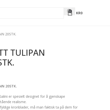
0
KR
0
N 20STK.
T TULIPAN
STK.
NN 20STK.
alini er spesielt designet for å gjenskape
tående realisme.
 fyldige kronblader, må man faktisk ta på dem for