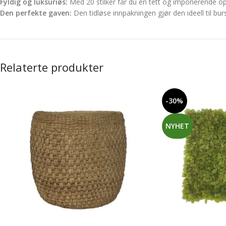
Fyldig og luksuriøs:
Med 20 stilker får du en tett og imponerende op
Den perfekte gaven:
Den tidløse innpakningen gjør den ideell til bu
Relaterte produkter
-30%
NYHET