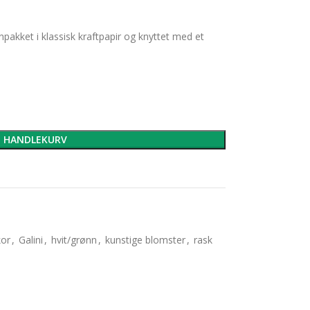
npakket i klassisk kraftpapir og knyttet med et
I HANDLEKURV
kor
,
Galini
,
hvit/grønn
,
kunstige blomster
,
rask