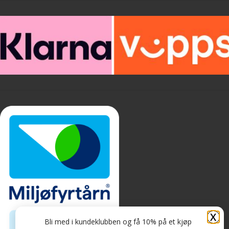
X
Bli med i kundeklubben og få 10% på et kjøp