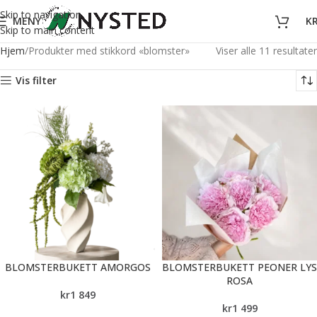
Skip to navigation
MENY
K
Skip to main content
Hjem
Produkter med stikkord «blomster»
Viser alle 11 resultater
Vis filter
BLOMSTERBUKETT AMORGOS
BLOMSTERBUKETT PEONER LYS
ROSA
kr
1 849
kr
1 499