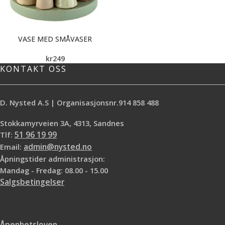
VASE MED SMÅVASER
kr
249
KONTAKT OSS
D. Nysted A.S | Organisasjonsnr.914 858 488
Stokkamyrveien 3A, 4313, Sandnes
Tlf:
51 96 19 99
Email:
admin@nysted.no
Åpningstider administrasjon:
Mandag - Fredag: 08.00 - 15.00
Salgsbetingelser
Åpenhetsloven