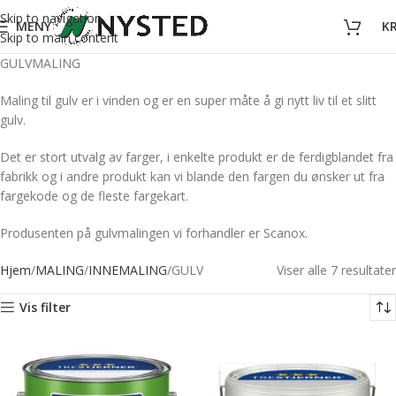
Skip to navigation
MENY
K
Skip to main content
GULVMALING
Maling til gulv er i vinden og er en super måte å gi nytt liv til et slitt
gulv.
Det er stort utvalg av farger, i enkelte produkt er de ferdigblandet fra
fabrikk og i andre produkt kan vi blande den fargen du ønsker ut fra
fargekode og de fleste fargekart.
Produsenten på gulvmalingen vi forhandler er Scanox.
Hjem
MALING
INNEMALING
GULV
Viser alle 7 resultater
Vis filter