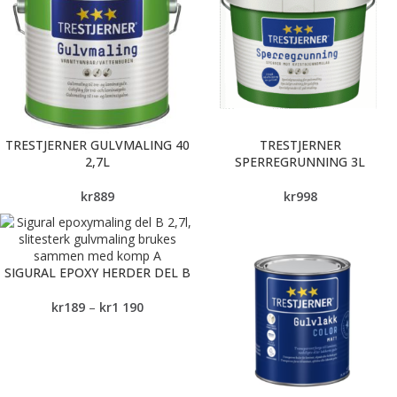
TRESTJERNER GULVMALING 40
TRESTJERNER
2,7L
SPERREGRUNNING 3L
kr
889
kr
998
SIGURAL EPOXY HERDER DEL B
kr
189
–
kr
1 190