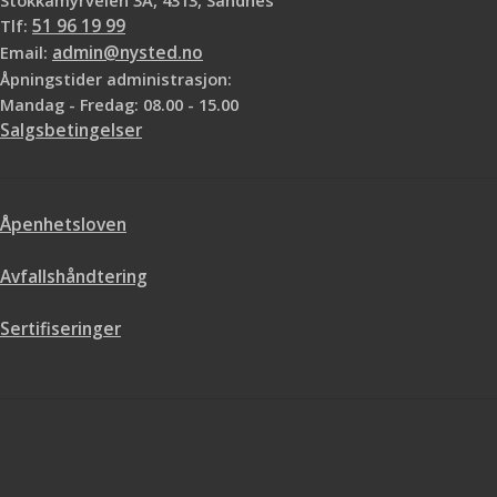
Stokkamyrveien 3A, 4313, Sandnes
Tlf:
51 96 19 99
Email:
admin@nysted.no
Åpningstider administrasjon:
Mandag - Fredag: 08.00 - 15.00
Salgsbetingelser
Åpenhetsloven
Avfallshåndtering
Sertifiseringer