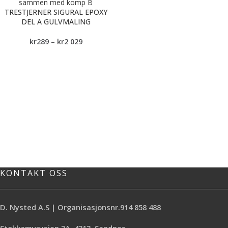
TRESTJERNER SIGURAL EPOXY
DEL A GULVMALING
kr
289
–
kr
2 029
KONTAKT OSS
D. Nysted A.S | Organisasjonsnr.914 858 488