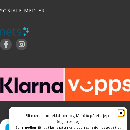
SOSIALE MEDIER
X
Bli med i kundeklubben og få 10% på et kjøp
Registrer deg
Som medlem får du tilgang på unike tilbud inspirasjon og gode tips