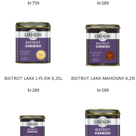
kr
759
kr
289
BISTROT LAKK LYS EIK 0,25L
BISTROT LAKK MAHOGNY 0,25l
kr
289
kr
289