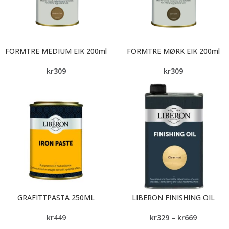
FORMTRE MEDIUM EIK 200ml
FORMTRE MØRK EIK 200ml
kr
309
kr
309
GRAFITTPASTA 250ML
LIBERON FINISHING OIL
kr
449
kr
329
–
kr
669