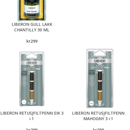
LIBERON GULL LAKK
CHANTILLY 30 ML
kr
299
LIBERON RETUSJFILTPENN EIK 3
LIBERON RETUSJFILTPENN
i 1
MAHOGNY 3 i 1
kr
299
kr
299