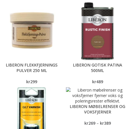
LIBERON FLEKKFJERNINGS
LIBERON GOTISK PATINA
PULVER 250 ML
500ML
kr
299
kr
489
LIBERON MØBELRENSER OG
VOKSFJERNER
kr
269
–
kr
389