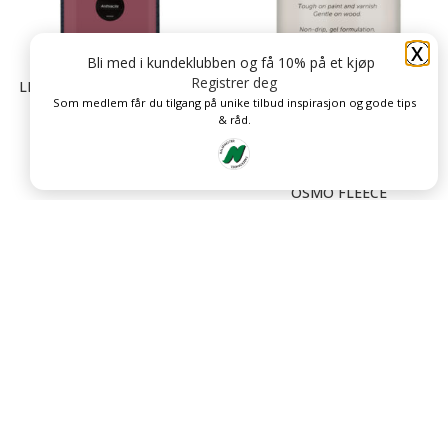
X
Bli med i kundeklubben og få 10% på et kjøp
Registrer deg
LIBERON SPRITBEIS SPIRIT
LIBERON STRIPPER
Som medlem får du tilgang på unike tilbud inspirasjon og gode tips
WOOD DYE 250ML
MALINGSFJERNER
& råd.
kr
259
kr
359
–
kr
629
OSMO FLEECE
PÅFØRING/FINISH KLUT
95*155MM
kr
149
MYKVOKS 90 HVIT RAL 9010
kr
159