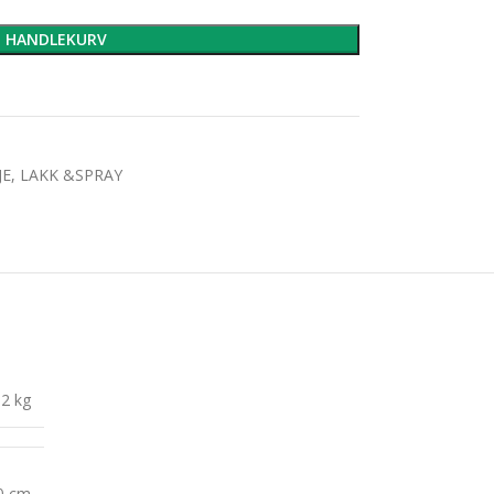
I HANDLEKURV
JE, LAKK &SPRAY
,2 kg
10 cm