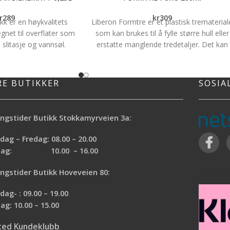
r
289
kr
309
akk er en høykvalitets
Liberon Formtre er et plastisk trematerial
gnet til overflater som
som kan brukes til å fylle større hull eller
 slitasje og vannsøl.
erstatte manglende tredetaljer. Det kan
et for trapp, kjøkken,
feks brukes til gulv, møbler, tredetaljer,
paneler, listverk etc.
oppbygging av ornament, osv. Produktet
 fargeløs høyglans og
er er laget av ekte trefibre, akrylharpiks o
RE BUTIKKER
SOSIA
ulike trefarger. Bistrot
lysekte fargestoff. Inneholder ingen farlig
direkte på ubehandlet
løsemidler. Liberon Formtre er et
e lakkerte-, oljede- og
vannbasert produkt.
Spesifikasjoner
ngstider Butikk Stokkamyrveien 3a:
Gir laseringseffekt på
Brukes til å reparere manglende
rlig som toppstrøk over
tredetaljer og større hull
ag – Fredag: 08.00 – 20.00
otstandsdyktig overfor
Kan skrus,spirkes,slipes etter herding
rdag: 10.00 – 16.00
 Til innendørs bruk.
Synker ubetydelig, kan formes som
modelleire
ngstider Butikk Hoveveien 80:
Kan lakkes, vokses og er overmalbar
Tørker ikke ut i beholder
ag- : 09.00 – 19.00
ag: 10.00 – 15.00
ted Kundeklubb