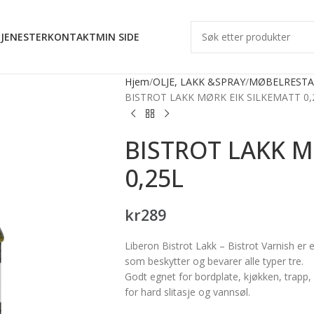
JENESTER
KONTAKT
MIN SIDE
Hjem
OLJE, LAKK &SPRAY
MØBELRESTA
BISTROT LAKK MØRK EIK SILKEMATT 0,
BISTROT LAKK M
0,25L
kr
289
Liberon Bistrot Lakk – Bistrot Varnish er
som beskytter og bevarer alle typer tre.
Godt egnet for bordplate, kjøkken, trapp,
for hard slitasje og vannsøl.