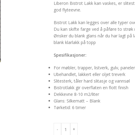
Liberon Bistrot Lakk kan vaskes, er slite
god flyteevne.
Bistrot Lakk kan legges over alle typer ov
Du kan skifte farge ved å påføre to strøk
Ønsker du blank glans når du har lagt på 
blank klarlakk på topp
Spesifikasjoner:
For møbler, trapper, listverk, gulv, paneler
Ubehandlet, lakkert eller oljet treverk
Slitesterk, tåler hard slitasje og vannsøl
Bistrotlakk gir overflaten en flott finish
Dekkevne 8-10 m2/liter
Glans: Silkematt – Blank
Tørketid: 6 timer