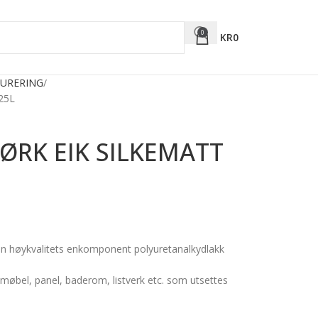
0
KR
0
URERING
25L
ØRK EIK SILKEMATT
 en høykvalitets enkomponent polyuretanalkydlakk
 møbel, panel, baderom, listverk etc. som utsettes