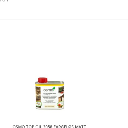
OSMO TOP OIL 3058 FARGELØS MATT
OSMO TOP OI