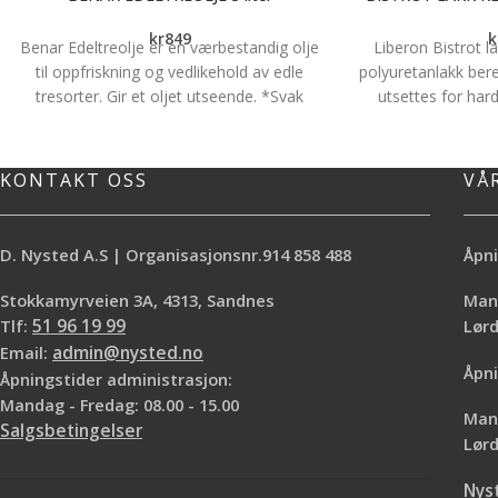
kr
849
k
Benar Edeltreolje er en værbestandig olje
Liberon Bistrot l
til oppfriskning og vedlikehold av edle
polyuretanlakk bere
tresorter. Gir et oljet utseende. *Svak
utsettes for hard
gyldenbrun egenfarge *God inntregning
Spesielt godt egn
*Inneholder UV-filter/pigmenter
baderom, møbler, 
Lakken leveres i
KONTAKT OSS
VÅ
silkematt, samt i 6 
lakk kan brukes 
treverk og tidliger
D. Nysted A.S | Organisasjonsnr.914 858 488
Åpni
malte overflater. 
malte flater. Yppe
Stokkamyrveien 3A, 4313, Sandnes
Mand
beis. Lakken er m
Tlf:
51 96 19 99
Lø
varme og væsker.
Email:
admin@nysted.no
Åpni
Åpningstider administrasjon:
Mandag - Fredag: 08.00 - 15.00
Mand
Salgsbetingelser
Lørd
Nys