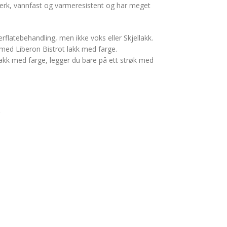
sterk, vannfast og varmeresistent og har meget
erflatebehandling, men ikke voks eller Skjellakk.
 med Liberon Bistrot lakk med farge.
lakk med farge, legger du bare på ett strøk med