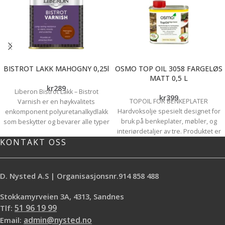
BISTROT LAKK MAHOGNY 0,25l
OSMO TOP OIL 3058 FARGELØS
MATT 0,5 L
kr
289
Liberon Bistrot Lakk – Bistrot
kr
399
TOPOIL FOR BENKEPLATER
Varnish er en høykvalitets
Hardvoksolje spesielt designet for
enkomponent polyuretanalkydlakk
bruk på benkeplater, møbler, og
som beskytter og bevarer alle typer
interiørdetaljer av tre. Produktet er
tre. Godt egnet for bordplate,
KONTAKT OSS
basert på naturlige planteoljer og
kjøkken, trapp, møbel, panel,
vokser, og fremhever treet sitt
baderom, listverk etc. som utsettes
naturlige utseende. Produktet
for hard slitasje og vannsøl. Liberon
trekker inn i treet og gir en
Bistrot Lakk kan vaskes, er
D. Nysted A.S | Organisasjonsnr.914 858 488
beskyttende overflate mot
slitesterk, vannfast og
utvendige påvirkninger som enkelt
varmeresistent og har meget god
Stokkamyrveien 3A, 4313, Sandnes
kan vedlikeholdes og punktvis
flyteevne. Bistrot Lakk kan legges
Tlf:
51 96 19 99
renoveres. Ønskes andre farger
over alle typer overflatebehandling,
Email:
admin@nysted.no
kan Hardvoksolje Pigmentert,
men ikke voks eller Skjellakk. Du kan