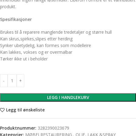
produkt.
Spesifikasjoner
Brukes til å reparere manglende tredetaljer og større hull
Kan skrus,spirkes,slipes etter herding
Synker ubetydelig, kan formes som modelleire
Kan lakkes, vokses og er overmalbar
Tørker ikke ut i beholder
LEGG I HANDLEKURV
Legg til ønskeliste
Produktnummer:
3282390023679
Kategorier:
MØBELRESTAURERING
,
OLJE, LAKK &SPRAY