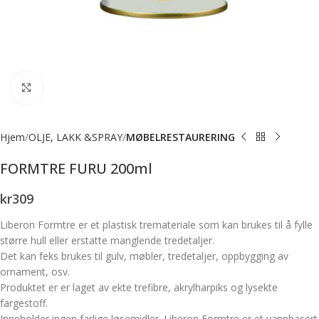
Forstørr bilde
Hjem
OLJE, LAKK &SPRAY
MØBELRESTAURERING
FORMTRE FURU 200ml
kr
309
Liberon Formtre er et plastisk tremateriale som kan brukes til å fylle
større hull eller erstatte manglende tredetaljer.
Det kan feks brukes til gulv, møbler, tredetaljer, oppbygging av
ornament, osv.
Produktet er er laget av ekte trefibre, akrylharpiks og lysekte
fargestoff.
Inneholder ingen farlige løsemidler. Liberon Formtre er et vannbasert