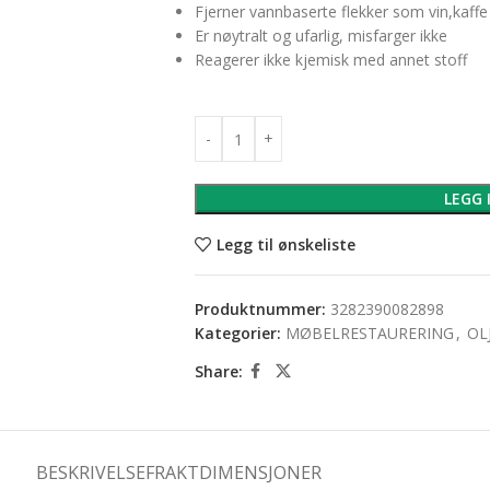
Fjerner vannbaserte flekker som vin,kaffe
Er nøytralt og ufarlig, misfarger ikke
Reagerer ikke kjemisk med annet stoff
LEGG 
Legg til ønskeliste
Produktnummer:
3282390082898
Kategorier:
MØBELRESTAURERING
,
OL
Share:
BESKRIVELSE
FRAKTDIMENSJONER