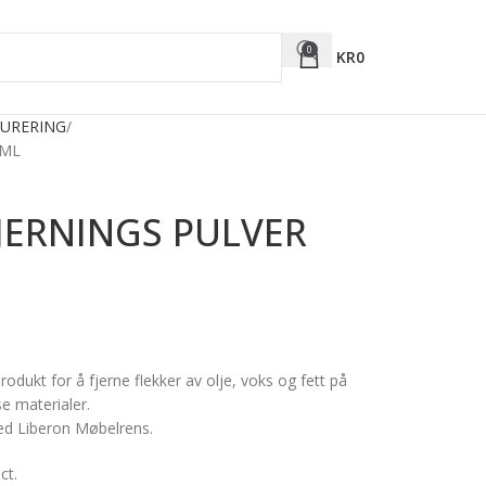
0
KR
0
URERING
 ML
JERNINGS PULVER
rodukt for å fjerne flekker av olje, voks og fett på
se materialer.
ed Liberon Møbelrens.
ct.