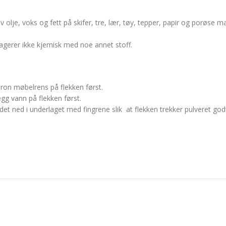
v olje, voks og fett på skifer, tre, lær, tøy, tepper, papir og porøse ma
reagerer ikke kjemisk med noe annet stoff.
eron møbelrens på flekken først.
Legg vann på flekken først.
et ned i underlaget med fingrene slik at flekken trekker pulveret godt 