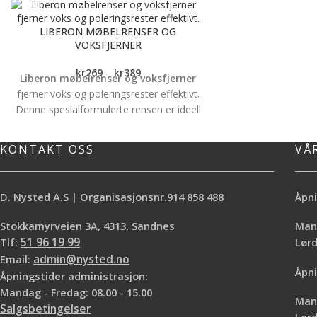
LIBERON MØBELRENSER OG
VOKSFJERNER
kr
269
–
kr
389
Liberon møbelrenser og voksfjerner
fjerner voks og poleringsrester effektivt.
Denne spesialformulerte rensen er ideell
for deg som ønsker å oppfriske utseendet
på dine tre- og metallmøbler uten å skade
KONTAKT OSS
VÅ
overflaten. Liberon Møbelrenser og
voksfjerner brukes før påføring av olje,
lakk eller voks for bedre sluttresultat.
D. Nysted A.S | Organisasjonsnr.914 858 488
Åpni
Dette produktet har nå byttet navn til
Liberon Wax and polish remover, men det
Stokkamyrveien 3A, 4313, Sandnes
Mand
er samme innholdet. Bruksområde:
Tlf:
51 96 19 99
Lø
Fjerning av voks og poleringsrester
Email:
admin@nysted.no
Åpni
Materialkompatibilitet: Tre og metall
Åpningstider administrasjon:
250ml eller 500ml emballasje
Mandag - Fredag: 08.00 - 15.00
Mand
Salgsbetingelser