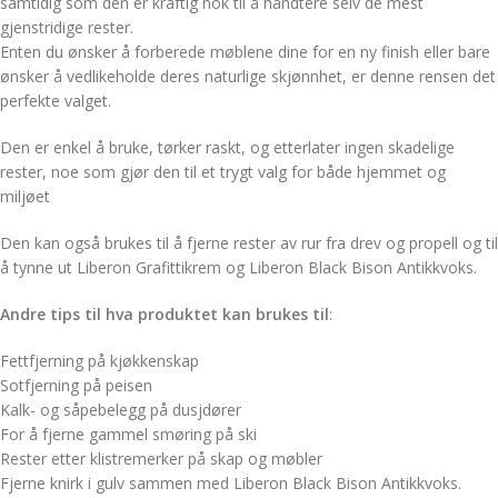
samtidig som den er kraftig nok til å håndtere selv de mest
gjenstridige rester.
Enten du ønsker å forberede møblene dine for en ny finish eller bare
ønsker å vedlikeholde deres naturlige skjønnhet, er denne rensen det
perfekte valget.
Den er enkel å bruke, tørker raskt, og etterlater ingen skadelige
rester, noe som gjør den til et trygt valg for både hjemmet og
miljøet
Den kan også brukes til å fjerne rester av rur fra drev og propell og til
å tynne ut Liberon Grafittikrem og Liberon Black Bison Antikkvoks.
Andre tips til hva produktet kan brukes til
:
Fettfjerning på kjøkkenskap
Sotfjerning på peisen
Kalk- og såpebelegg på dusjdører
For å fjerne gammel smøring på ski
Rester etter klistremerker på skap og møbler
Fjerne knirk i gulv sammen med Liberon Black Bison Antikkvoks.