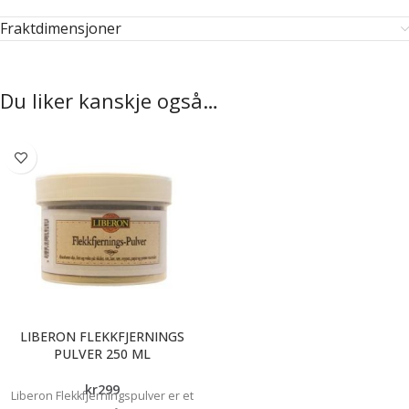
Fraktdimensjoner
Du liker kanskje også…
LIBERON FLEKKFJERNINGS
PULVER 250 ML
kr
299
Liberon Flekkfjerningspulver er et