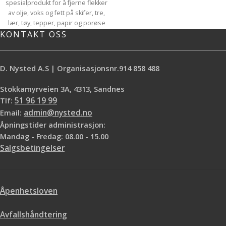
spesialprodukt for å fjerne flekker
av olje, voks og fett på skifer, tre,
lær, tøy, tepper, papir og porøse
KONTAKT OSS
materialer. Flekkfjerningspulveret
brukes sammen med Liberon
Møbelrens.
Fjerne fettbaserte flekker som
D. Nysted A.S | Organisasjonsnr.914 858 488
olje,voks ect.
Fjerner vannbaserte flekker som
Stokkamyrveien 3A, 4313, Sandnes
vin,kaffe ect
Tlf:
51 96 19 99
Er nøytralt og ufarlig, misfarger ikke
Email:
admin@nysted.no
Reagerer ikke kjemisk med annet
Åpningstider administrasjon:
stoff
Mandag - Fredag: 08.00 - 15.00
Salgsbetingelser
Åpenhetsloven
Avfallshåndtering