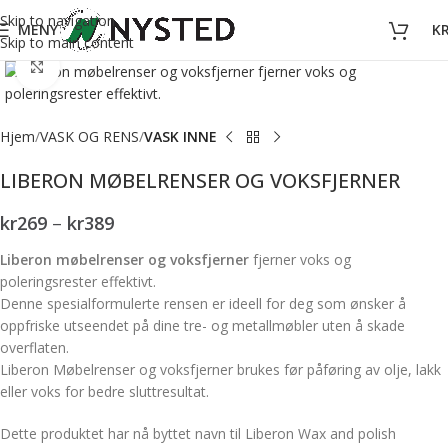
Skip to navigation
MENY
K
Skip to main content
Forstørr bilde
Hjem
VASK OG RENS
VASK INNE
LIBERON MØBELRENSER OG VOKSFJERNER
kr
269
–
kr
389
Liberon møbelrenser og voksfjerner
fjerner voks og
poleringsrester effektivt.
Denne spesialformulerte rensen er ideell for deg som ønsker å
oppfriske utseendet på dine tre- og metallmøbler uten å skade
overflaten.
Liberon Møbelrenser og voksfjerner brukes før påføring av olje, lakk
eller voks for bedre sluttresultat.
Dette produktet har nå byttet navn til Liberon Wax and polish