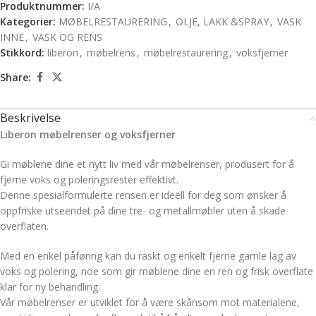
Produktnummer:
I/A
Kategorier:
MØBELRESTAURERING
,
OLJE, LAKK &SPRAY
,
VASK
INNE
,
VASK OG RENS
Stikkord:
liberon
,
møbelrens
,
møbelrestaurering
,
voksfjerner
Share:
Beskrivelse
Liberon møbelrenser og voksfjerner
Gi møblene dine et nytt liv med vår møbelrenser, produsert for å
fjerne voks og poleringsrester effektivt.
Denne spesialformulerte rensen er ideell for deg som ønsker å
oppfriske utseendet på dine tre- og metallmøbler uten å skade
overflaten.
Med en enkel påføring kan du raskt og enkelt fjerne gamle lag av
voks og polering, noe som gir møblene dine en ren og frisk overflate
klar for ny behandling.
Vår møbelrenser er utviklet for å være skånsom mot materialene,