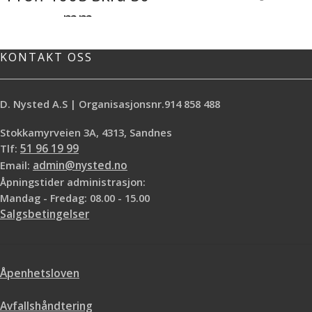
skaftet gir deg flere
mm
grepsalternativer og er behagelig å
jobbe med. *Fint resultat *Høyt
Pensel utviklet for håndverkere
malingsopptak *Ergonomisk skaft
KONTAKT OSS
Bruksområde: Dør, Lister innvendig
*Slipper ikke bust Bruksområde:
Skrå syntetbust
Detaljer, Dør, Vegg, Vindu, Lister og
Karmer
D. Nysted A.S | Organisasjonsnr.914 858 488
Stokkamyrveien 3A, 4313, Sandnes
Tlf:
51 96 19 99
Email:
admin@nysted.no
Åpningstider administrasjon:
Mandag - Fredag: 08.00 - 15.00
Salgsbetingelser
Åpenhetsloven
Avfallshåndtering