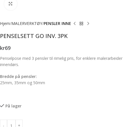
Forstørr bilde
Hjem
MALERVERKTØY
PENSLER INNE
PENSELSETT GO INV. 3PK
kr
69
Penselpose med 3 pensler til rimelig pris, for enklere malerarbeider
innendørs.
Bredde på pensler:
25mm, 35mm og 50mm
På lager