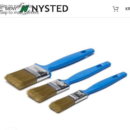
Skip to navigation
MENY
K
Skip to main content