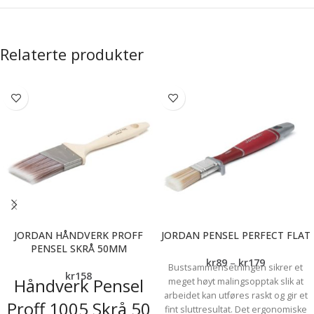
Relaterte produkter
JORDAN HÅNDVERK PROFF
JORDAN PENSEL PERFECT FLAT
PENSEL SKRÅ 50MM
kr
89
–
kr
179
Bustsammensetningen sikrer et
kr
158
Håndverk Pensel
meget høyt malingsopptak slik at
arbeidet kan utføres raskt og gir et
Proff 1005 Skrå 50
fint sluttresultat. Det ergonomiske