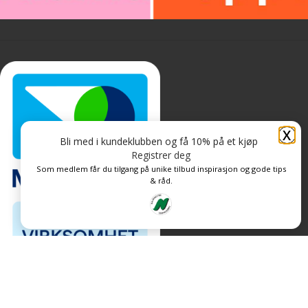
X
Bli med i kundeklubben og få 10% på et kjøp
Registrer deg
Som medlem får du tilgang på unike tilbud inspirasjon og gode tips
& råd.
Personvern og informasjonskapsler
Levert av: CoreTrek AS