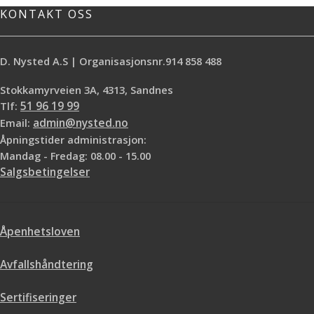
Detaljer, Dør, Vegg, Vindu, Lister og
KONTAKT OSS
Karmer
D. Nysted A.S | Organisasjonsnr.914 858 488
Stokkamyrveien 3A, 4313, Sandnes
Tlf:
51 96 19 99
Email:
admin@nysted.no
Åpningstider administrasjon:
Mandag - Fredag: 08.00 - 15.00
Salgsbetingelser
Åpenhetsloven
Avfallshåndtering
Sertifiseringer