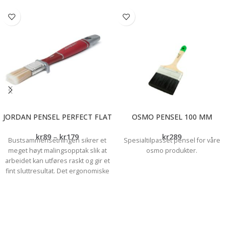
JORDAN PENSEL PERFECT FLAT
OSMO PENSEL 100 MM
kr
89
–
kr
179
kr
289
Bustsammensetningen sikrer et
Spesialtilpasset pensel for våre
meget høyt malingsopptak slik at
osmo produkter.
arbeidet kan utføres raskt og gir et
fint sluttresultat. Det ergonomiske
skaftet gir deg flere
grepsalternativer og er behagelig å
jobbe med. *Fint resultat *Høyt
malingsopptak *Ergonomisk skaft
*Slipper ikke bust Bruksområde: