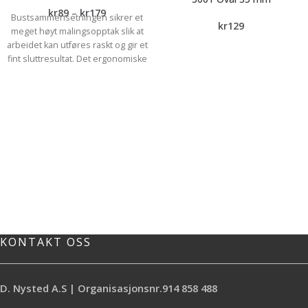
kr
89
–
kr
179
Bustsammensetningen sikrer et
kr
129
meget høyt malingsopptak slik at
arbeidet kan utføres raskt og gir et
fint sluttresultat. Det ergonomiske
skaftet gir deg flere
grepsalternativer og er behagelig å
jobbe med. *Fint resultat *Høyt
malingsopptak *Ergonomisk skaft
*Slipper ikke bust Bruksområde:
Detaljer, Dør, Vegg, Vindu, Lister og
Karmer
KONTAKT OSS
D. Nysted A.S | Organisasjonsnr.914 858 488