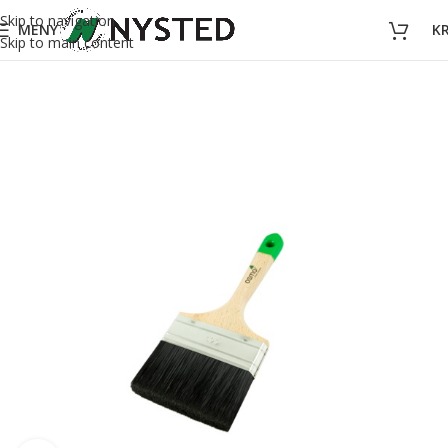
Skip to navigation
MENY
K
Skip to main content