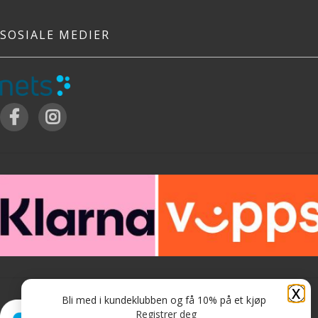
SOSIALE MEDIER
X
Bli med i kundeklubben og få 10% på et kjøp
Registrer deg