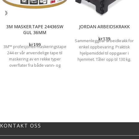
3M MASKER.TAPE 24436SW
JORDAN ARBEIDSKRAKK
GUL 36MM
kr
139
Sammenleggbar arbeidkrakk for
kr
199
3M™ profesjonell maskeringstape
enkel oppbevaring. Praktisk
244 er vår anvendelige tape til
hjelpemiddel til oppgaver i
maskering av en rekke typer
hjemmet. Tåler opp til 130 kg.
overflater fra både vann- og
løsemiddelbasert maling. Den
leveres i en rull på 36 mm x 50 m.
Få skarpe og presise malekanter
ved maskering både innendørs og
utendørs ved bruk av vann og
løsemiddelbasert maling med 3M™
profesjonell maskeringstape 244.
Tapen er UV og vannbestandig og
kan brukes til en rekke formål innen
KONTAKT OSS
profesjonell maskering. Den hefter
til de fleste overflater uten