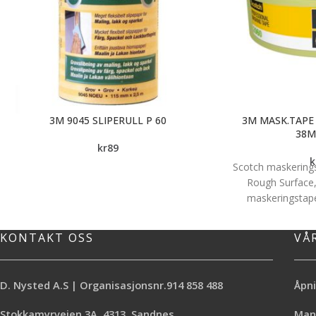
3M 9045 SLIPERULL P 60
3M MASK.TAPE
38
kr
89
k
Scotch maskerings
Rough Surface,
maskeringstape
klebeevne, ideell
grove flater som
KONTAKT OSS
VÅ
betong, murpuss 
montert inntil 3 
lim
D. Nysted A.S | Organisasjonsnr.914 858 488
Åpni
Stokkamyrveien 3A, 4313, Sandnes
Mand