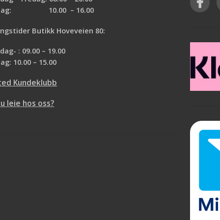
medium vedheft for bruk på glatte
rdag: 10.00 – 16.00
overflater og overflater med litt tekstur.
Kan fjernes uten å skade overflaten i
ngstider Butikk Hoveveien 80:
opptil fem dager etter påføring. Den er 3
mm bred og fås i en 50 m rull.
ag- : 09.00 – 19.00
ag: 10.00 – 15.00
Beskytt eller masker glatte overflater og
overflater med litt tekstur under maling
ted Kundeklubb
med 3M™ profesjonell maskeringstape
P3650. Maskeringstapen med medium
du leie hos oss?
vedheft er beregnet for profesjonell bruk
og kan enkelt fjernes fullstendig opptil
fem dager etter påføring. Den er ideell fo
maskering av innendørs overflater.