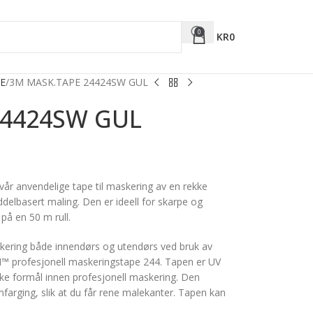
0
KR
0
E
3M MASK.TAPE 24424SW GUL
24424SW GUL
år anvendelige tape til maskering av en rekke
ddelbasert maling. Den er ideell for skarpe og
på en 50 m rull.
kering både innendørs og utendørs ved bruk av
™ profesjonell maskeringstape 244. Tapen er UV
kke formål innen profesjonell maskering. Den
omfarging, slik at du får rene malekanter. Tapen kan