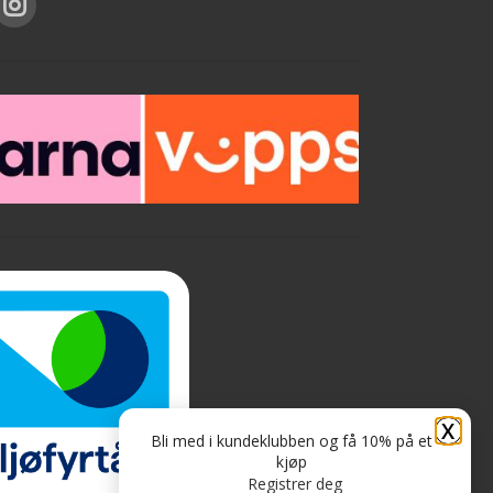
6
r
X
Bli med i kundeklubben og få 10% på et
kjøp
Registrer deg