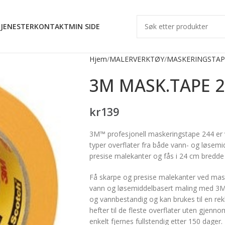
JENESTER
KONTAKT
MIN SIDE
Hjem
MALERVERKTØY
MASKERINGSTAP
3M MASK.TAPE 
kr
139
3M™ profesjonell maskeringstape 244 er v
typer overflater fra både vann- og løsemi
presise malekanter og fås i 24 cm bredde 
Få skarpe og presise malekanter ved mas
vann og løsemiddelbasert maling med 3M
og vannbestandig og kan brukes til en re
hefter til de fleste overflater uten gjenn
enkelt fjernes fullstendig etter 150 dager.