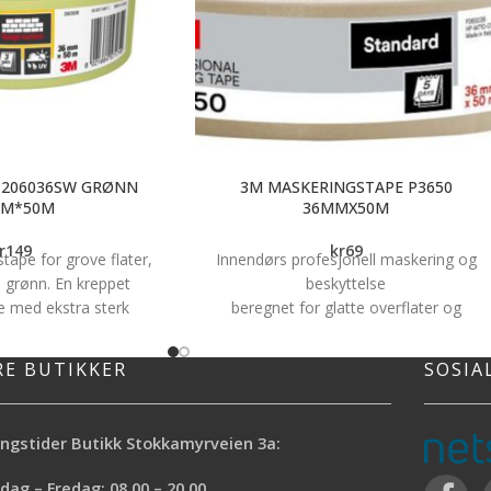
 206036SW GRØNN
3M MASKERINGSTAPE P3650
MM*50M
36MMX50M
r
149
kr
69
tape for grove flater,
Innendørs profesjonell maskering og
 grønn. En kreppet
beskyttelse
 med ekstra sterk
beregnet for glatte overflater og
 for porøse, ujevne og
overflater med litt tekstur
 sandstein, klinker,
Middels høy klebeevne
RE BUTIKKER
SOSIA
og grovt tre. Kan stå
Kan fjernes uten limrester opptil fem
dager uten å etterlate
dager etter påføring
rester.
Tilgjengelig i en rull på 50 m x 36 mm
ngstider Butikk Stokkamyrveien 3a:
3M™ profesjonell maskeringstape P365
er vår profesjonelle malertape med
ag – Fredag: 08.00 – 20.00