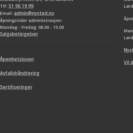
Tlf:
51 96 19 99
Lø
Email:
admin@nysted.no
Åpni
Åpningstider administrasjon:
Mandag - Fredag: 08.00 - 15.00
Mand
Salgsbetingelser
Lørd
Nys
Åpenhetsloven
Vil 
Avfallshåndtering
Sertifiseringer