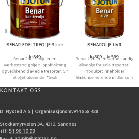
BENAR EDELTREOLJE 3 liter
BENAROLJE UVR
kr
849
kr
309
–
kr
599
Benar Edeltreolje er en
Benar UVR er en værbestandig
værbestandig olje til oppfriskning
alkydolje for edle tresorter.
og vedlikehold av edle tresorter. Gir
Produktet inneholder
et oljet utseende. *Svak
filmkonserverende midler som
gyldenbrun egenfarge *God
motvirker vekst av svertesopp på
KONTAKT OSS
inntregning *Inneholder UV-
treoverflaten. *Svak gyldenbrun
filter/pigmenter
farge *Gir elastisk og vannfast
beskyttelse *Inneholder
sopphindrende midler
D. Nysted A.S | Organisasjonsnr.914 858 488
Stokkamyrveien 3A, 4313, Sandnes
Tlf:
51 96 19 99
Email:
admin@nysted.no