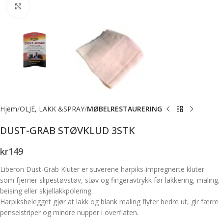
Forstørr bilde
Hjem
OLJE, LAKK &SPRAY
MØBELRESTAURERING
DUST-GRAB STØVKLUD 3STK
kr
149
Liberon Dust-Grab Kluter er suverene harpiks-impregnerte kluter
som fjerner slipestøvstøv, støv og fingeravtrykk før lakkering, maling,
beising eller skjellakkpolering.
Harpiksbelegget gjør at lakk og blank maling flyter bedre ut, gir færre
penselstriper og mindre nupper i overflaten.