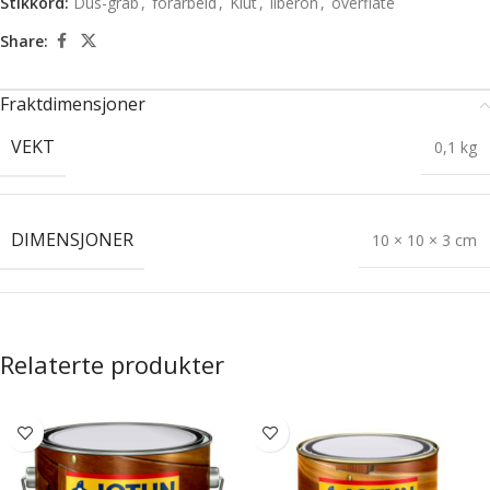
Stikkord:
Dus-grab
,
forarbeid
,
Klut
,
liberon
,
overflate
Share:
Fraktdimensjoner
VEKT
0,1 kg
DIMENSJONER
10 × 10 × 3 cm
Relaterte produkter