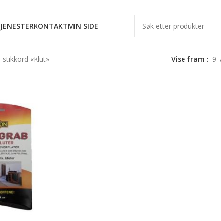
JENESTER
KONTAKT
MIN SIDE
stikkord «Klut»
Vise fram
9