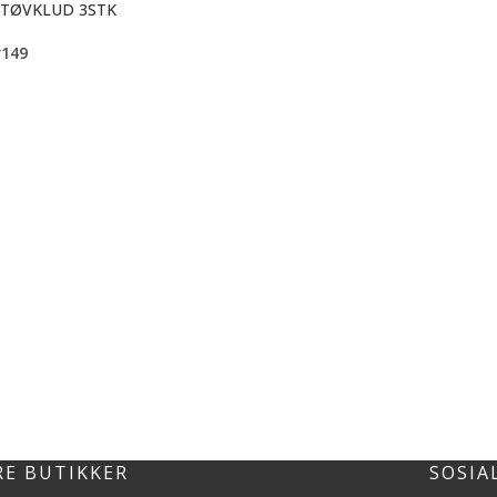
STØVKLUD 3STK
r
149
RE BUTIKKER
SOSIA