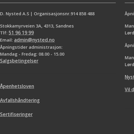
D. Nysted A.S | Organisasjonsnr.914 858 488
Åpni
Stokkamyrveien 3A, 4313, Sandnes
Mand
Tlf:
51 96 19 99
Lø
Email:
admin@nysted.no
Åpni
Åpningstider administrasjon:
Mandag - Fredag: 08.00 - 15.00
Mand
Salgsbetingelser
Lørd
Nys
Åpenhetsloven
Vil 
Avfallshåndtering
Sertifiseringer