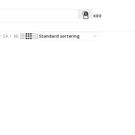
0
KR
0
24
36