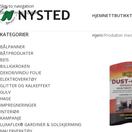
Skip to navigation
Skip to main content
HJEM
NETTBUTIKK
T
KATEGORIER
Hjem
Produkter med 
BÅLPANNER
BÅTPRODUKTER
BEIS
BILLIGKROKEN
DEKOR/VINDU FOLIE
ELEKTROVERKTØY
GLITTER OG KALKEFFEKT
GULV
HAGE
IMPREGNERINGER
INTERIØR
KAMPANJE
LUXAFLEX® GARDINER & SOLSKJERMING
MALERVERKTØY