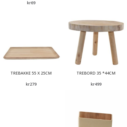
kr
69
TREBAKKE 55 X 25CM
TREBORD 35 *44CM
kr
279
kr
499