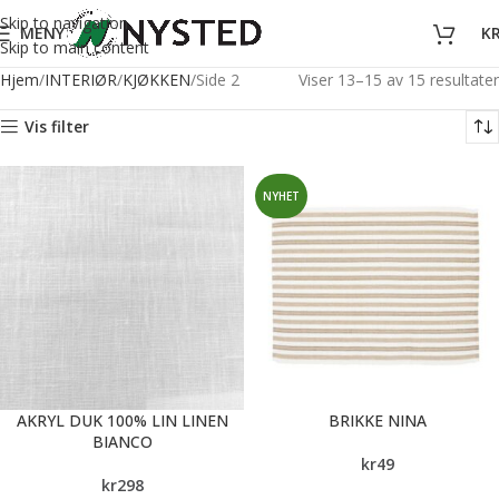
Skip to navigation
MENY
K
Skip to main content
Hjem
INTERIØR
KJØKKEN
Side 2
Viser 13–15 av 15 resultater
Vis filter
NYHET
AKRYL DUK 100% LIN LINEN
BRIKKE NINA
BIANCO
kr
49
kr
298