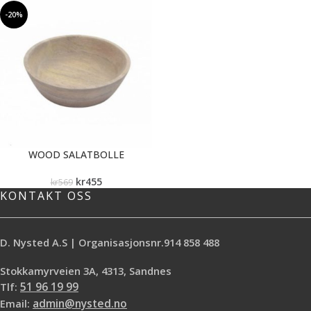
-20%
WOOD SALATBOLLE
kr
455
kr
569
KONTAKT OSS
D. Nysted A.S | Organisasjonsnr.914 858 488
Stokkamyrveien 3A, 4313, Sandnes
Tlf:
51 96 19 99
Email:
admin@nysted.no