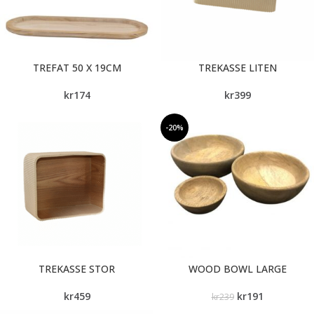
TREFAT 50 X 19CM
TREKASSE LITEN
kr
174
kr
399
-20%
TREKASSE STOR
WOOD BOWL LARGE
kr
459
kr
191
kr
239