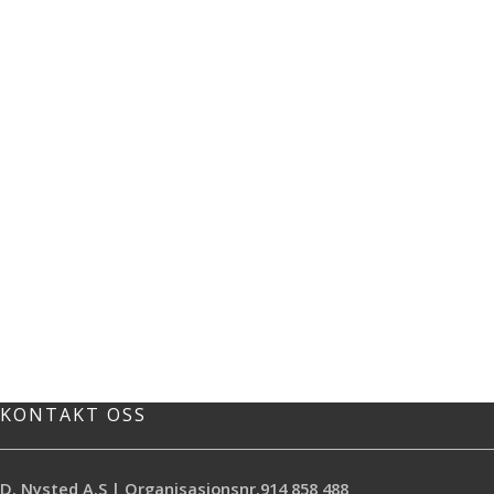
KONTAKT OSS
D. Nysted A.S | Organisasjonsnr.914 858 488