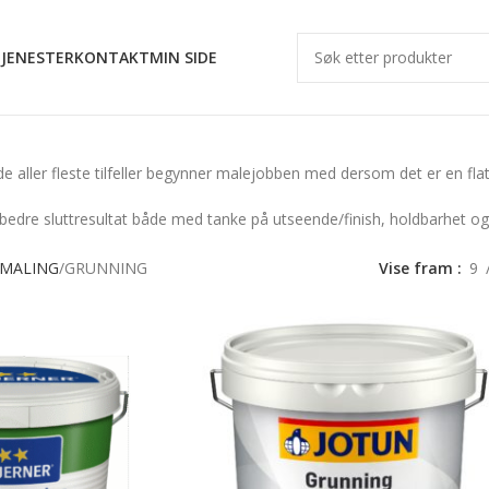
JENESTER
KONTAKT
MIN SIDE
de aller fleste tilfeller begynner malejobben med dersom det er en fla
bedre sluttresultat både med tanke på utseende/finish, holdbarhet og 
EMALING
GRUNNING
Vise fram
9