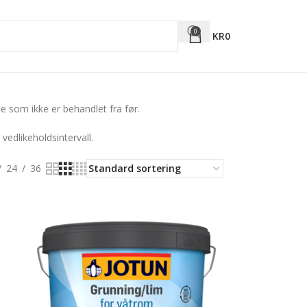
0
KR
0
te som ikke er behandlet fra før.
vedlikeholdsintervall.
24
36