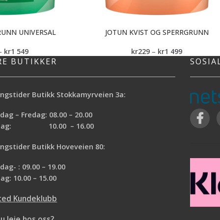
RUNN UNIVERSAL
JOTUN KVIST OG SPERRGRUNN
–
kr
1 549
kr
229
–
kr
1 499
RE BUTIKKER
SOSIA
ngstider Butikk Stokkamyrveien 3a:
ag – Fredag: 08.00 – 20.00
rdag: 10.00 – 16.00
ngstider Butikk Hoveveien 80:
ag- : 09.00 – 19.00
ag: 10.00 – 15.00
ted Kundeklubb
du leie hos oss?