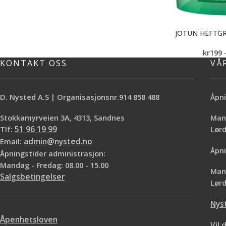
JOTUN HEFTG
kr
199
KONTAKT OSS
VÅ
D. Nysted A.S | Organisasjonsnr.914 858 488
Åpni
Stokkamyrveien 3A, 4313, Sandnes
Mand
Tlf:
51 96 19 99
Lø
Email:
admin@nysted.no
Åpni
Åpningstider administrasjon:
Mandag - Fredag: 08.00 - 15.00
Mand
Salgsbetingelser
Lørd
Nys
Åpenhetsloven
Vil 