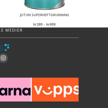
JOTUN SUPERHEFTGRUNNING
kr
289
–
kr
699
LE MEDIER