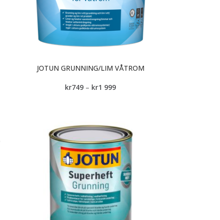
JOTUN GRUNNING/LIM VÅTROM
kr
749
–
kr
1 999