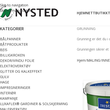
Skip to navigation
Skip to main content
HJEM
NETTBUTIKK
T
KATEGORIER
GRUNNING
BÅLPANNER
Grunning er det du i 
BÅTPRODUKTER
Grunningen sikrer et 
BEIS
BILLIGKROKEN
Hjem
MALING
INN
DEKOR/VINDU FOLIE
ELEKTROVERKTØY
GLITTER OG KALKEFFEKT
GULV
HAGE
IMPREGNERINGER
INTERIØR
KAMPANJE
LUXAFLEX® GARDINER & SOLSKJERMING
MALERVERKTØY