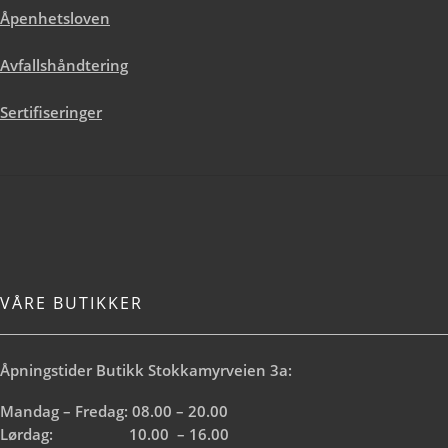
glittereffekt. 110 g pulverisert glitter
Åpenhetsloven
blandes i 1 til 3 liter maling. Hvor
mye glitter du bruker per liter
Avfallshåndtering
maling avgjør hvor intens
glittereffekten blir. For å få frem
mer glittereffekt kan du tørke over
Sertifiseringer
med en tørr klut. Må gjøres etter at
malingen er tørket, men før det er
gått et par dager ca. Tips: Husk
hvilket blandingsforhold du bruker
så du kan få samme utseende hvis
du får for lite i første blanding
VÅRE BUTIKKER
Åpningstider Butikk Stokkamyrveien 3a:
Mandag – Fredag: 08.00 – 20.00
Lørdag: 10.00 – 16.00