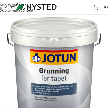
Skip to navigation
MENY
K
Skip to main content