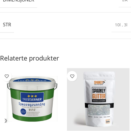
STR
10l
,
3l
Relaterte produkter