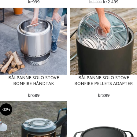
kr
999
kr
2 499
kr
3 990
BÅLPANNE SOLO STOVE
BÅLPANNE SOLO STOVE
BONFIRE HÅNDTAK
BONFIRE PELLETS ADAPTER
kr
689
kr
899
-33%