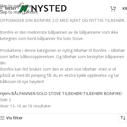
Skip to navigation
MENY
K
Skip to main content
OPPGRADER DIN BONFIRE 2.O MED KJEKT OG NYTTIG TILBEHØR.
Bonfire er den mellomste bålpannen av de bålpannene som ikke
betegnes som bord-bålpanner fra Solo Stove.
Produktene i denne kategorien er nyttig tilbehør til Bonfire – tilbehør
som løfter bålkosopplevelsen. Og tilbehør som beskytter bålpannen
din.
Bonfire kan fint brukes som den er uten noe tilbehør -men vi vil
påstå at med litt pimping får du en ekstra kjekk opplevelse og tar
bålkosen til nye høyder!!
Hjem
BÅLPANNER
SOLO STOVE TILBEHØR
TILBEHØR BONFIRE
Side 2
Viser 13–16 av 16 resultater
Vis filter