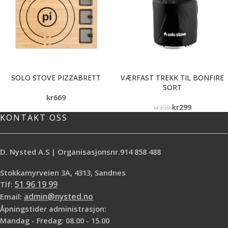
SOLO STOVE PIZZABRETT
VÆRFAST TREKK TIL BONFIRE
SORT
kr
669
kr
299
kr
399
KONTAKT OSS
D. Nysted A.S | Organisasjonsnr.914 858 488
Stokkamyrveien 3A, 4313, Sandnes
Tlf:
51 96 19 99
Email:
admin@nysted.no
Åpningstider administrasjon:
Mandag - Fredag: 08.00 - 15.00