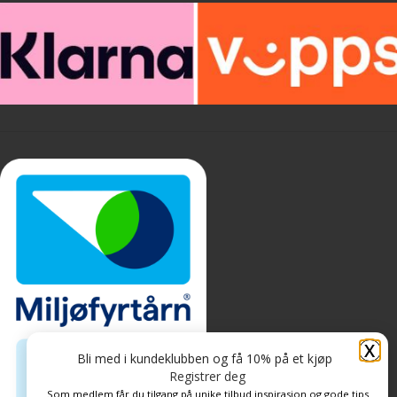
X
Bli med i kundeklubben og få 10% på et kjøp
Registrer deg
Som medlem får du tilgang på unike tilbud inspirasjon og gode tips