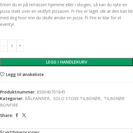
Enten du er på terrassen hjemme eller i skogen, så kan du nyte en
pizza stekt over en vedfyrt pizzaovn. Pi Fire er laget slik at den kan bli
med deg hvor enn du skulle ønske en pizza. Pi Fire er klar for et
eventyr.
LEGG I HANDLEKURV
Legg til ønskeliste
Produktnummer:
850040701845
Kategorier:
BÅLPANNER
,
SOLO STOVE TILBEHØR
,
TILBEHØR
BONFIRE
Share:
Fraktdimensjoner