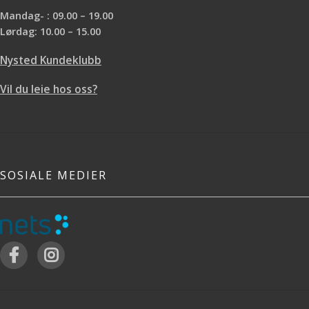
68,6cm, Høyde: 50,5cm, Vekt: 17,3kg
Mandag- : 09.00 – 19.00
Pakken inneholder:
1x Solo stove
Lørdag: 10.00 – 15.00
Yukon 1x Yukon Stand
Restparti og begrenset
lagerbeholdning til denne prisen.
Nysted Kundeklubb
Rabattkuponger kan ikke benyttes
på dette produktet.
Vil du leie hos oss?
SOSIALE MEDIER