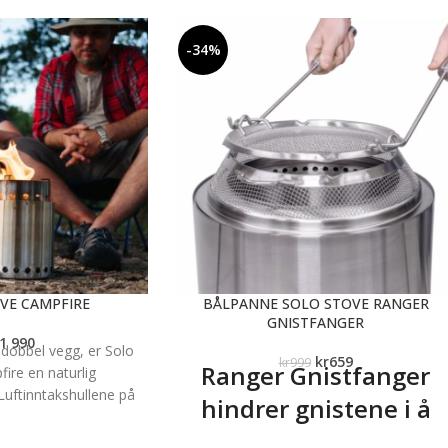
-34%
VE CAMPFIRE
BÅLPANNE SOLO STOVE RANGER
GNISTFANGER
1 990
dobbel vegg, er Solo
kr
659
kr
999
Ranger Gnistfanger
ire en naturlig
Luftinntakshullene på
hindrer gnistene i å
kanaliserer luft til
sprute over alt.
t, samtidig som det