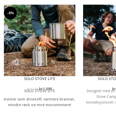
-8%
SOLO STOVE LITE
SOLO STO
kr
1 090
kr
kr
1 190
SOLO STOVE LITE
Designet med en 
Stove Campf
Kvister som drivstoff, varmere branner,
konveksjonsovn.
mindre røyk og mye morsommere!
bunnen av ovnen 
Solo Stove Lite er den beste
bunnen av båle