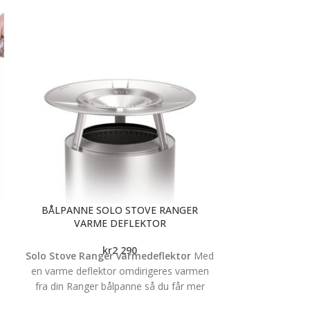
BÅLPANNE SOLO STOVE RANGER
BÅLPANNE
VARME DEFLEKTOR
VÆRF
kr
2 290
Solo Stove Ranger varmedeflektor
Med
Yukon værfast
en varme deflektor omdirigeres varmen
beskyttel
fra din Ranger bålpanne så du får mer
For å beskytte
varme ut til sidene. Deflektoren gjør så
best mulig måte