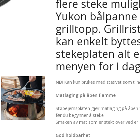
flere steke muli
Yukon bålpanne 
grilltopp. Grillri
kan enkelt bytt
stekeplaten alt 
menyen for i dag
NB
! Kan kun brukes med stativet som tilhø
Matlaging på åpen flamme
Støpejernsplaten gjør matlaging på åpen f
før du begynner å steke
Smaken av mat som er stekt over ved er 
God holdbarhet