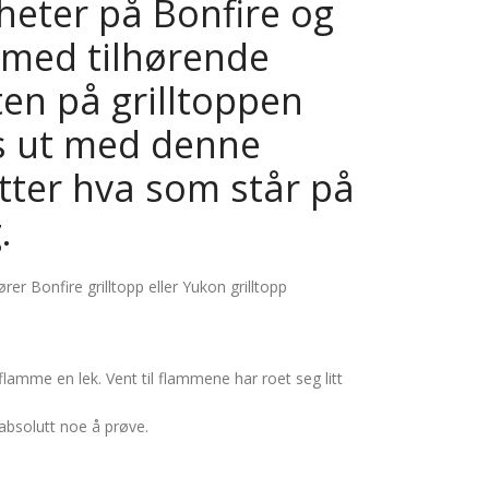
gheter på Bonfire og
med tilhørende
sten på grilltoppen
es ut med denne
etter hva som står på
.
rer Bonfire grilltopp eller Yukon grilltopp
lamme en lek. Vent til flammene har roet seg litt
absolutt noe å prøve.