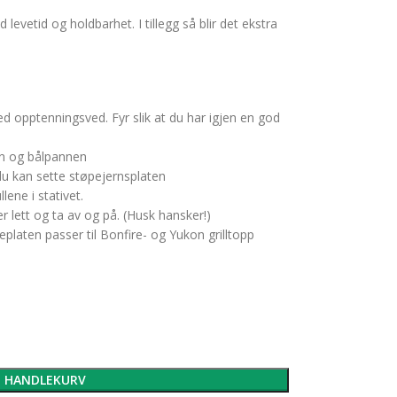
levetid og holdbarhet. I tillegg så blir det ekstra
 opptenningsved. Fyr slik at du har igjen en god
en og bålpannen
 du kan sette støpejernsplaten
ene i stativet.
r lett og ta av og på. (Husk hansker!)
platen passer til Bonfire- og Yukon grilltopp
I HANDLEKURV