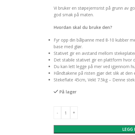
Vi bruker en støpejernsrist på grunn av god 
god smak på maten.
Hvordan skal du bruke den?
Fyr opp din bålpanne med 8-10 kubber med
base med glør.
Stativet gir en avstand mellom stekeplat
Det stabile stativet gir en plattform hvor
Du kan lett legge på mer ved igjennom hull
Håndtakene på risten gjør det slik at den e
Stekeflate 45cm, Vekt 7.5kg – Denne steke
På lager
LEGG 