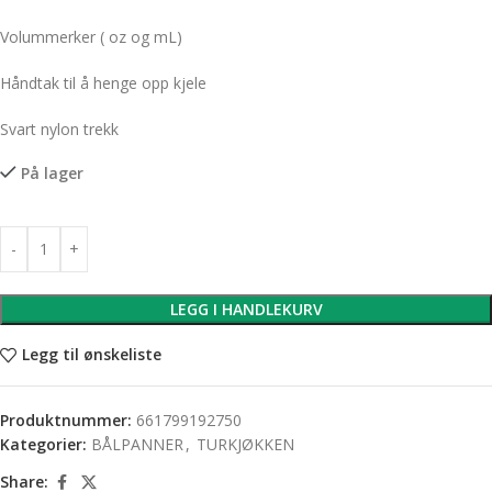
Volummerker ( oz og mL)
Håndtak til å henge opp kjele
Svart nylon trekk
På lager
LEGG I HANDLEKURV
Legg til ønskeliste
Produktnummer:
661799192750
Kategorier:
BÅLPANNER
,
TURKJØKKEN
Share: