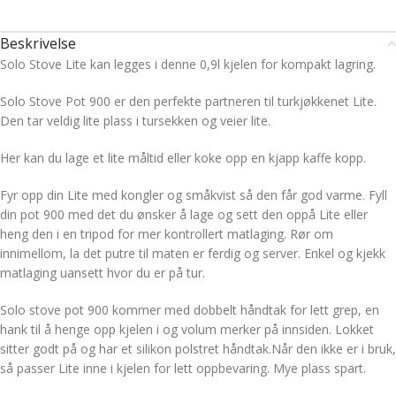
Beskrivelse
Solo Stove Lite kan legges i denne 0,9l kjelen for kompakt lagring.
Solo Stove Pot 900 er den perfekte partneren til turkjøkkenet Lite.
Den tar veldig lite plass i tursekken og veier lite.
Her kan du lage et lite måltid eller koke opp en kjapp kaffe kopp.
Fyr opp din Lite med kongler og småkvist så den får god varme. Fyll
din pot 900 med det du ønsker å lage og sett den oppå Lite eller
heng den i en tripod for mer kontrollert matlaging. Rør om
innimellom, la det putre til maten er ferdig og server. Enkel og kjekk
matlaging uansett hvor du er på tur.
Solo stove pot 900 kommer med dobbelt håndtak for lett grep, en
hank til å henge opp kjelen i og volum merker på innsiden. Lokket
sitter godt på og har et silikon polstret håndtak.Når den ikke er i bruk,
så passer Lite inne i kjelen for lett oppbevaring. Mye plass spart.