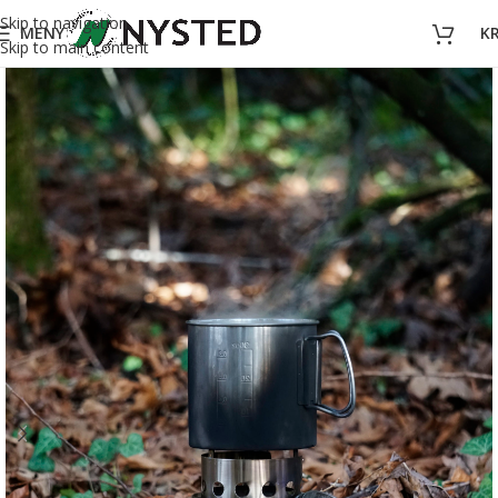
Skip to navigation
MENY
K
Skip to main content