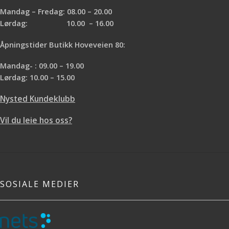
kongler og annen biomasse. Ser du
Mandag – Fredag: 08.00 – 20.00
etter en kjele til din Titan? Sjekk
Lørdag: 10.00 – 16.00
ut
Solo Stove Pot 1800.
Åpningstider Butikk Hoveveien 80:
Mandag- : 09.00 – 19.00
Lørdag: 10.00 – 15.00
Nysted Kundeklubb
Vil du leie hos oss?
SOSIALE MEDIER