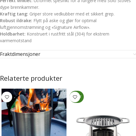
Perfekt vinklet:
Utformet spesifikt for å fungere med Solo Stoves
dype brennkammer.
Kraftig tang:
Griper store vedkubber med et sikkert grep.
Robust ildrake:
Flytt på aske og glør for optimal
luftgjennomstrømning og «Signature Airflow».
Holdbarhet:
Konstruert i rustfritt stål (304) for ekstrem
varmemotstand
Fraktdimensjoner
Relaterte produkter
NYHET