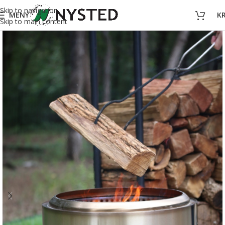
Skip to navigation
MENY
K
Skip to main content