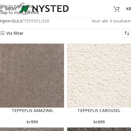
Skip to navigation
MENY
K
Skip to main content
Hjem
GULV
TEPPEFLISER
Viser alle 4 resultater
Vis filter
TEPPEFLIS AMAZING
TEPPEFLIS CAROUSEL
kr
999
kr
699