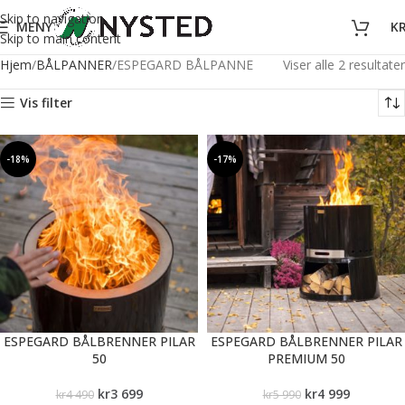
Skip to navigation
MENY
K
Skip to main content
Hjem
BÅLPANNER
ESPEGARD BÅLPANNE
Viser alle 2 resultater
Vis filter
-18%
-17%
ESPEGARD BÅLBRENNER PILAR
ESPEGARD BÅLBRENNER PILAR
50
PREMIUM 50
kr
3 699
kr
4 999
kr
4 490
kr
5 990