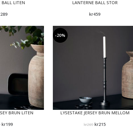
 BALL LITEN
LANTERNE BALL STOR
r
289
kr
459
-20%
RSEY BRUN LITEN
LYSESTAKE JERSEY BRUN MELLOM
kr
199
kr
215
9
kr
269