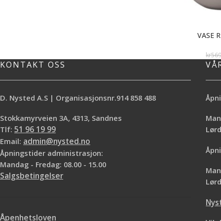
VASE R
kr
56
KONTAKT OSS
VÅ
D. Nysted A.S | Organisasjonsnr.914 858 488
Åpni
Stokkamyrveien 3A, 4313, Sandnes
Mand
Tlf:
51 96 19 99
Lø
Email:
admin@nysted.no
Åpni
Åpningstider administrasjon:
Mandag - Fredag: 08.00 - 15.00
Mand
Salgsbetingelser
Lørd
Nys
Åpenhetsloven