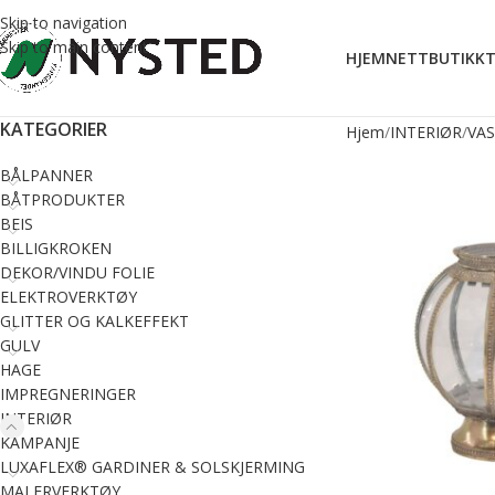
Skip to navigation
Skip to main content
HJEM
NETTBUTIKK
T
KATEGORIER
Hjem
INTERIØR
VAS
BÅLPANNER
BÅTPRODUKTER
BEIS
BILLIGKROKEN
DEKOR/VINDU FOLIE
ELEKTROVERKTØY
GLITTER OG KALKEFFEKT
GULV
HAGE
IMPREGNERINGER
INTERIØR
KAMPANJE
LUXAFLEX® GARDINER & SOLSKJERMING
MALERVERKTØY