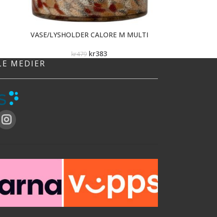
VASE/LYSHOLDER CALORE M MULTI
kr
383
kr
479
LE MEDIER