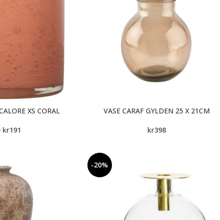
CALORE XS CORAL
VASE CARAF GYLDEN 25 X 21CM
kr
191
kr
398
9
-20%