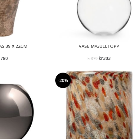
AS 39 X 22CM
VASE M/GULLTOPP
r
780
kr
303
kr
379
-20%