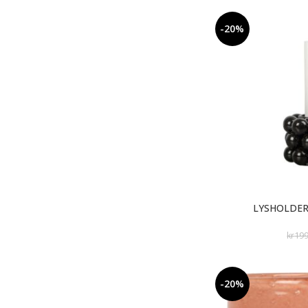
-20%
LYSHOLDER
kr
19
-20%