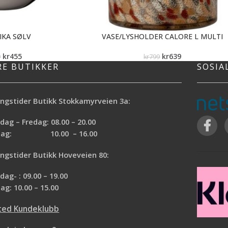
IKA SØLV
VASE/LYSHOLDER CALORE L MULTI
kr
455
kr
639
9
kr
799
RE BUTIKKER
SOSIA
ngstider Butikk Stokkamyrveien 3a:
ag – Fredag: 08.00 – 20.00
rdag: 10.00 – 16.00
ngstider Butikk Hoveveien 80:
ag- : 09.00 – 19.00
ag: 10.00 – 15.00
ted Kundeklubb