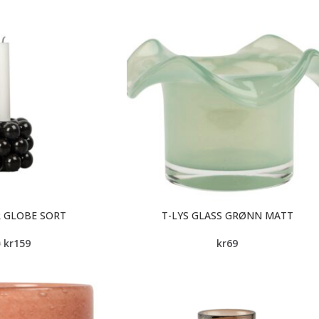
 GLOBE SORT
T-LYS GLASS GRØNN MATT
kr
159
kr
69
9