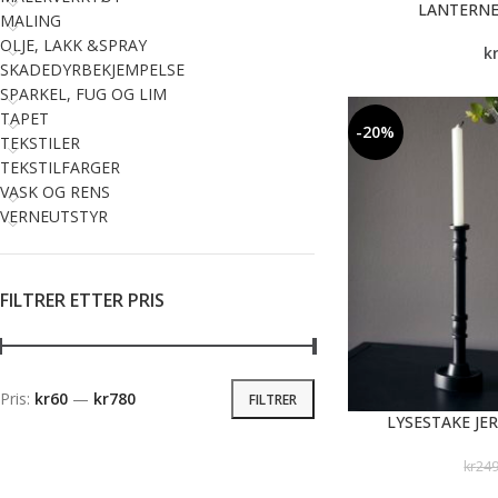
LANTERNE
MALING
OLJE, LAKK &SPRAY
k
SKADEDYRBEKJEMPELSE
SPARKEL, FUG OG LIM
TAPET
-20%
TEKSTILER
TEKSTILFARGER
VASK OG RENS
VERNEUTSTYR
FILTRER ETTER PRIS
Pris:
kr60
—
kr780
FILTRER
LYSESTAKE JE
kr
24