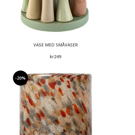
VASE MED SMÅVASER
kr
249
-20%