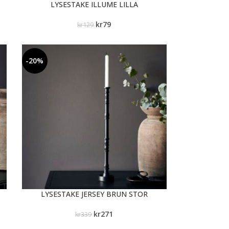
LYSESTAKE ILLUME LILLA
kr
79
kr
129
-20%
LYSESTAKE JERSEY BRUN STOR
kr
271
kr
339