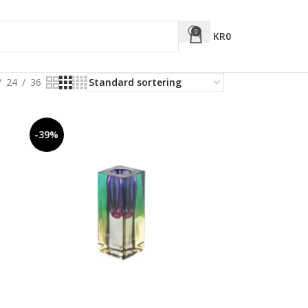
0
KR
0
24
36
-39%