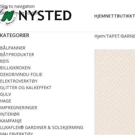
Skip to navigation
Skip to main content
HJEM
NETTBUTIKK
T
KATEGORIER
Hjem
TAPET
BARNE
BÅLPANNER
BÅTPRODUKTER
BEIS
BILLIGKROKEN
DEKOR/VINDU FOLIE
ELEKTROVERKTØY
GLITTER OG KALKEFFEKT
GULV
HAGE
IMPREGNERINGER
INTERIØR
KAMPANJE
LUXAFLEX® GARDINER & SOLSKJERMING
MALERVERKTØY