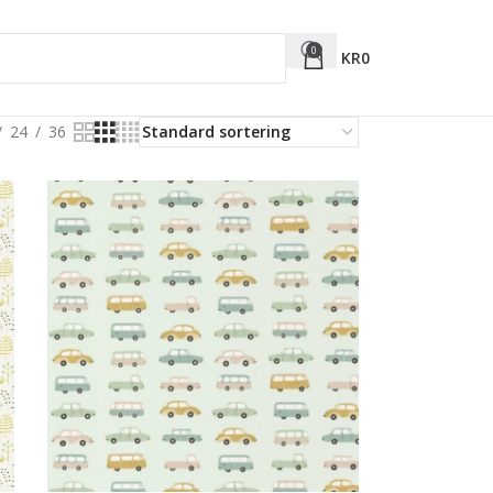
0
KR
0
24
36