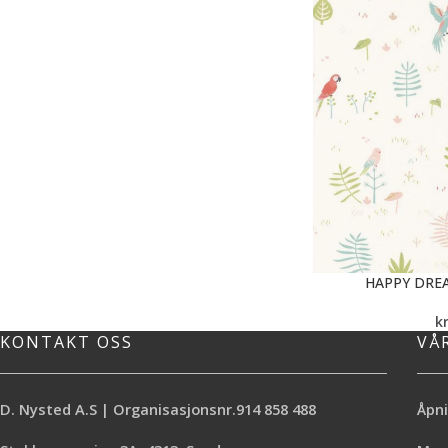
HAPPY DRE
k
KONTAKT OSS
VÅ
D. Nysted A.S | Organisasjonsnr.914 858 488
Åpni