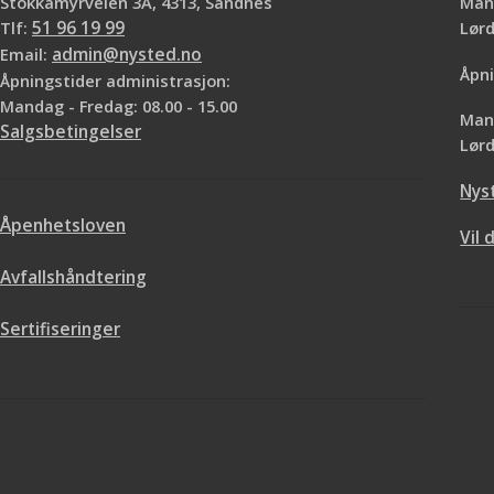
Stokkamyrveien 3A, 4313, Sandnes
Mand
Tlf:
51 96 19 99
Lø
Email:
admin@nysted.no
Åpni
Åpningstider administrasjon:
Mandag - Fredag: 08.00 - 15.00
Mand
Salgsbetingelser
Lørd
Nys
Åpenhetsloven
Vil 
Avfallshåndtering
Sertifiseringer