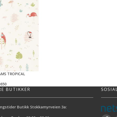
AMS TROPICAL
r
650
RE BUTIKKER
SOSIA
ngstider Butikk Stokkamyrveien 3a: