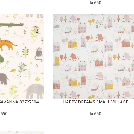
kr
650
SAVANNA 82727304
HAPPY DREAMS SMALL VILLAGE
r
650
kr
650