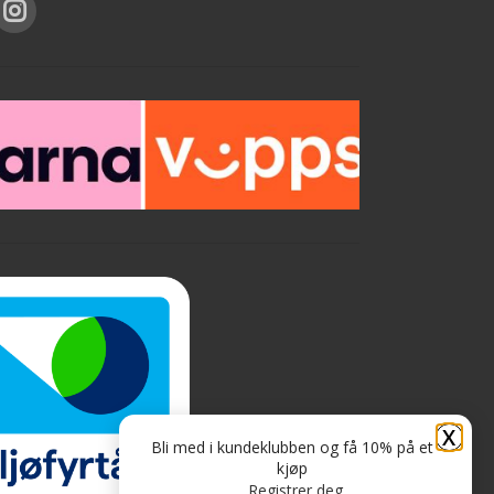
X
Bli med i kundeklubben og få 10% på et
kjøp
Registrer deg