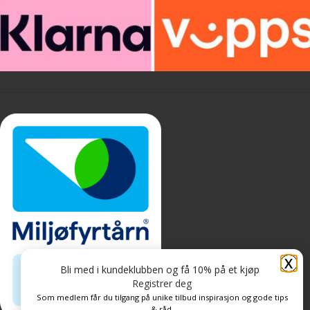
X
Bli med i kundeklubben og få 10% på et kjøp
Registrer deg
Som medlem får du tilgang på unike tilbud inspirasjon og gode tips
& råd.