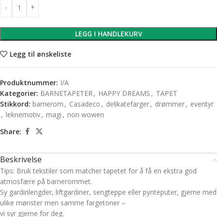
LEGG I HANDLEKURV
Legg til ønskeliste
Produktnummer:
I/A
Kategorier:
BARNETAPETER
,
HAPPY DREAMS
,
TAPET
Stikkord:
barnerom
,
Casadeco
,
delikatefarger
,
drømmer
,
eventyr
,
leknemotiv
,
magi
,
non wowen
Share:
Beskrivelse
Tips: Bruk tekstiler som matcher tapetet for å få en ekstra god
atmosfære på barnerommet.
Sy gardinlengder, liftgardiner, sengteppe eller pynteputer, gjerne med
ulike mønster men samme fargetoner –
vi syr gjerne for deg.