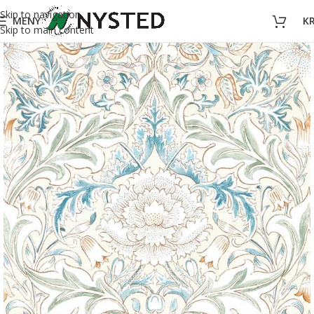
Skip to navigation
MENY
K
Skip to main content