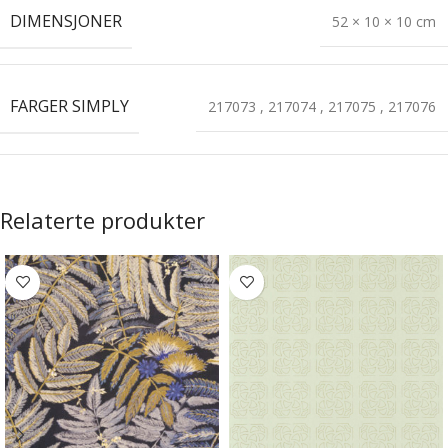
DIMENSJONER
52 × 10 × 10 cm
FARGER SIMPLY
217073
,
217074
,
217075
,
217076
Relaterte produkter