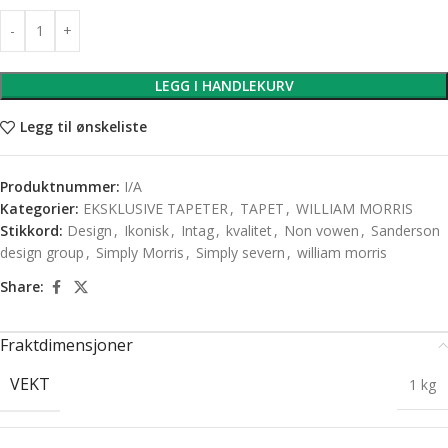
LEGG I HANDLEKURV
Legg til ønskeliste
Produktnummer:
I/A
Kategorier:
EKSKLUSIVE TAPETER
,
TAPET
,
WILLIAM MORRIS
Stikkord:
Design
,
Ikonisk
,
Intag
,
kvalitet
,
Non vowen
,
Sanderson
design group
,
Simply Morris
,
Simply severn
,
william morris
Share:
Fraktdimensjoner
VEKT
1 kg