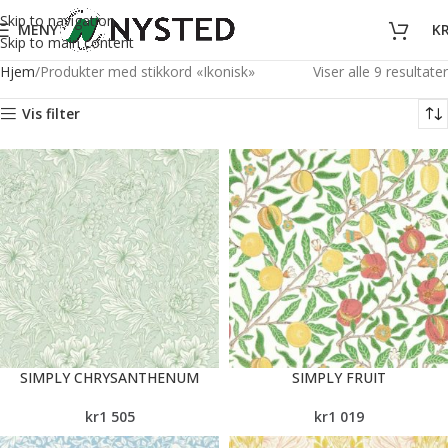
Skip to navigation
MENY
K
Skip to main content
Hjem
Produkter med stikkord «Ikonisk»
Viser alle 9 resultater
Vis filter
SIMPLY CHRYSANTHENUM
SIMPLY FRUIT
kr
1 505
kr
1 019