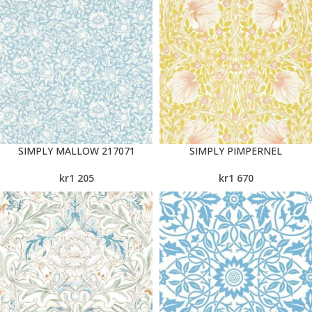
SIMPLY MALLOW 217071
SIMPLY PIMPERNEL
kr
1 205
kr
1 670