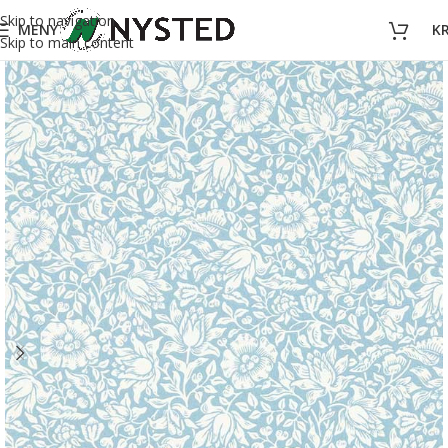
Skip to navigation
MENY
K
Skip to main content