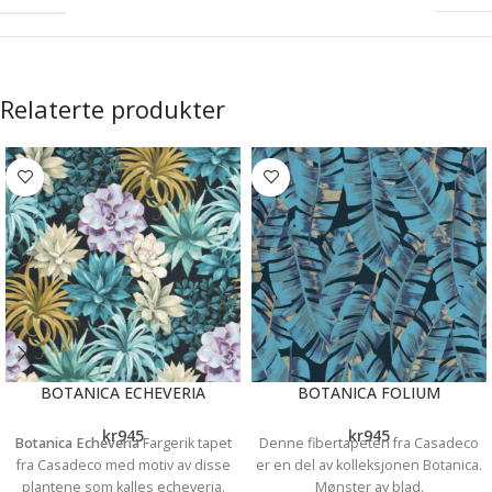
Relaterte produkter
BOTANICA ECHEVERIA
BOTANICA FOLIUM
kr
945
kr
945
Botanica Echeveria
Fargerik tapet
Denne fibertapeten fra Casadeco
fra Casadeco med motiv av disse
er en del av kolleksjonen Botanica.
plantene som kalles echeveria.
Mønster av blad.