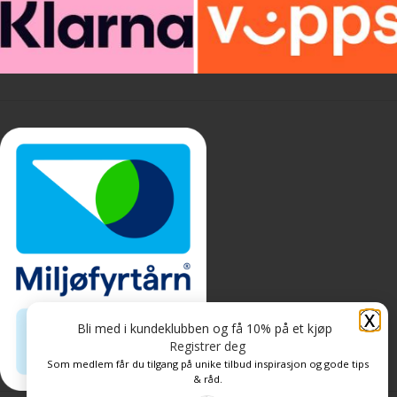
X
Bli med i kundeklubben og få 10% på et kjøp
Registrer deg
Som medlem får du tilgang på unike tilbud inspirasjon og gode tips
& råd.