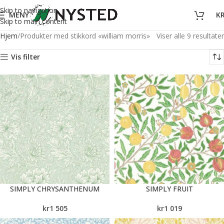
Skip to navigation
MENY
K
Skip to main content
Hjem
Produkter med stikkord «william morris»
Viser alle 9 resultater
Vis filter
SIMPLY CHRYSANTHENUM
SIMPLY FRUIT
kr
1 505
kr
1 019