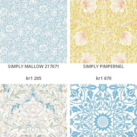
SIMPLY MALLOW 217071
SIMPLY PIMPERNEL
kr
1 205
kr
1 670