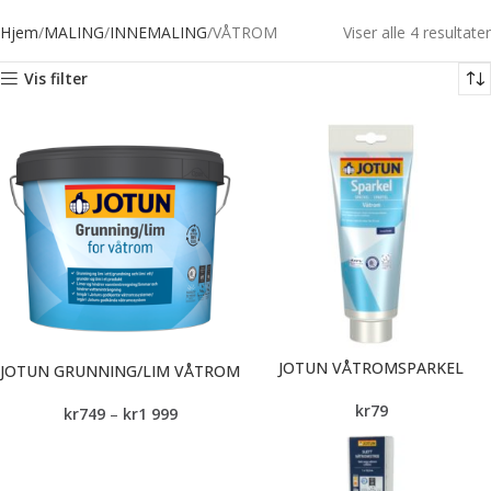
Hjem
MALING
INNEMALING
VÅTROM
Viser alle 4 resultater
Vis filter
JOTUN VÅTROMSPARKEL
JOTUN GRUNNING/LIM VÅTROM
kr
79
kr
749
–
kr
1 999