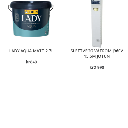
LADY AQUA MATT 2,7L
SLETTVEGG VÅTROM J960V
15,5M JOTUN
kr
849
kr
2 990