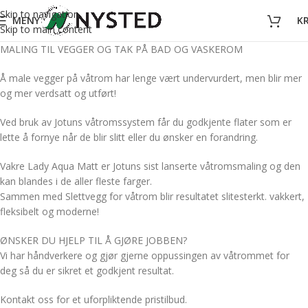
Skip to navigation
MENY
K
Skip to main content
MALING TIL VEGGER OG TAK PÅ BAD OG VASKEROM
Å male vegger på våtrom har lenge vært undervurdert, men blir mer
og mer verdsatt og utført!
Ved bruk av Jotuns våtromssystem får du godkjente flater som er
lette å fornye når de blir slitt eller du ønsker en forandring.
Vakre Lady Aqua Matt er Jotuns sist lanserte våtromsmaling og den
kan blandes i de aller fleste farger.
Sammen med Slettvegg for våtrom blir resultatet slitesterkt. vakkert,
fleksibelt og moderne!
ØNSKER DU HJELP TIL Å GJØRE JOBBEN?
Vi har håndverkere og gjør gjerne oppussingen av våtrommet for
deg så du er sikret et godkjent resultat.
Kontakt oss for et uforpliktende pristilbud.