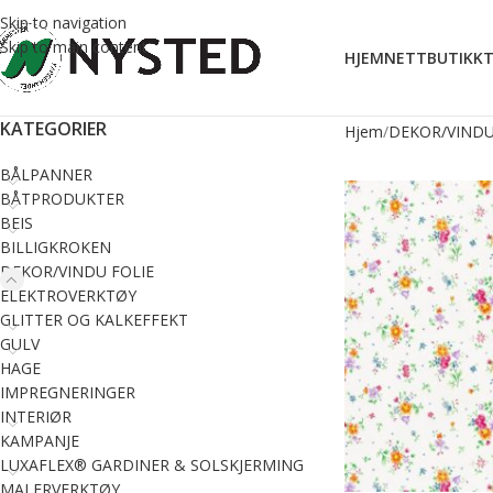
Skip to navigation
Skip to main content
HJEM
NETTBUTIKK
T
KATEGORIER
Hjem
DEKOR/VINDU
BÅLPANNER
BÅTPRODUKTER
BEIS
BILLIGKROKEN
DEKOR/VINDU FOLIE
ELEKTROVERKTØY
GLITTER OG KALKEFFEKT
GULV
HAGE
IMPREGNERINGER
INTERIØR
KAMPANJE
LUXAFLEX® GARDINER & SOLSKJERMING
MALERVERKTØY