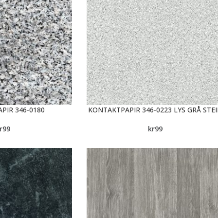
PIR 346-0180
KONTAKTPAPIR 346-0223 LYS GRÅ STE
r
99
kr
99