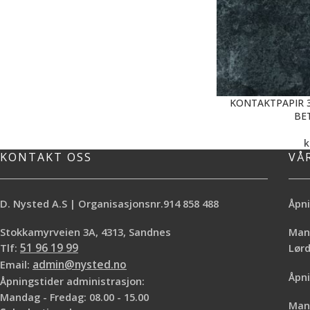
KONTAKTPAPIR 3
BE
k
KONTAKT OSS
VÅ
D. Nysted A.S | Organisasjonsnr.914 858 488
Åpni
Stokkamyrveien 3A, 4313, Sandnes
Mand
Tlf:
51 96 19 99
Lø
Email:
admin@nysted.no
Åpni
Åpningstider administrasjon:
Mandag - Fredag: 08.00 - 15.00
Mand