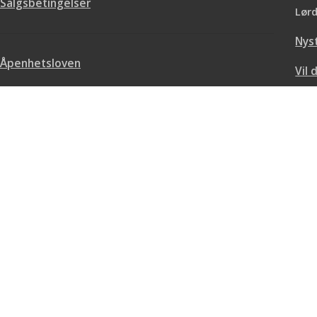
Salgsbetingelser
Lørd
Nys
Åpenhetsloven
Vil 
Avfallshåndtering
Sertifiseringer
Personvern og informasjonskapsler