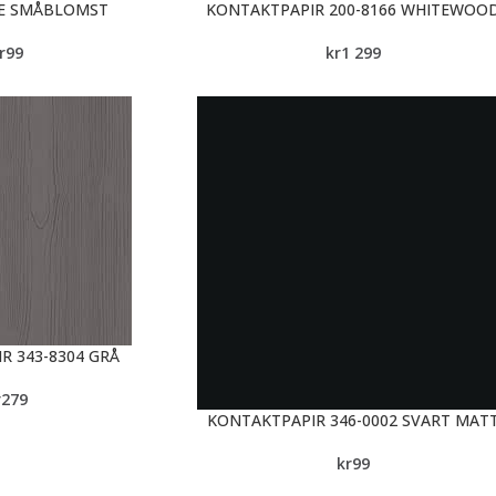
IE SMÅBLOMST
KONTAKTPAPIR 200-8166 WHITEWOO
r
99
kr
1 299
R 343-8304 GRÅ
r
279
KONTAKTPAPIR 346-0002 SVART MAT
kr
99