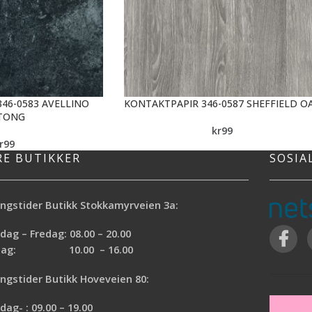
46-0583 AVELLINO
KONTAKTPAPIR 346-0587 SHEFFIELD O
TONG
kr
99
r
99
RE BUTIKKER
SOSIA
ngstider Butikk Stokkamyrveien 3a:
ag – Fredag: 08.00 – 20.00
rdag: 10.00 – 16.00
ngstider Butikk Hoveveien 80:
ag- : 09.00 – 19.00