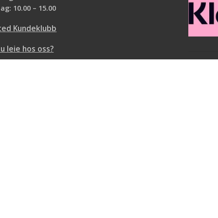
ag: 10.00 – 15.00
ted Kundeklubb
du leie hos oss?