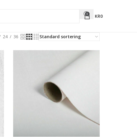
0
KR
0
24
36