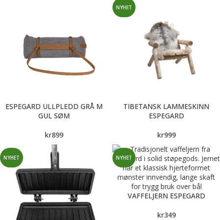
NYHET
ESPEGARD ULLPLEDD GRÅ M
TIBETANSK LAMMESKINN
GUL SØM
ESPEGARD
kr
899
kr
999
NYHET
NYHET
VAFFELJERN ESPEGARD
kr
349