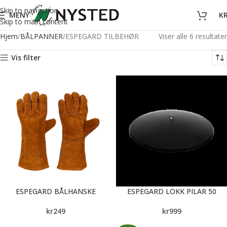
Skip to navigation
MENY
K
Skip to main content
Hjem
BÅLPANNER
ESPEGARD TILBEHØR
Viser alle 6 resultater
Vis filter
ESPEGARD BÅLHANSKE
ESPEGARD LOKK PILAR 50
kr
249
kr
999