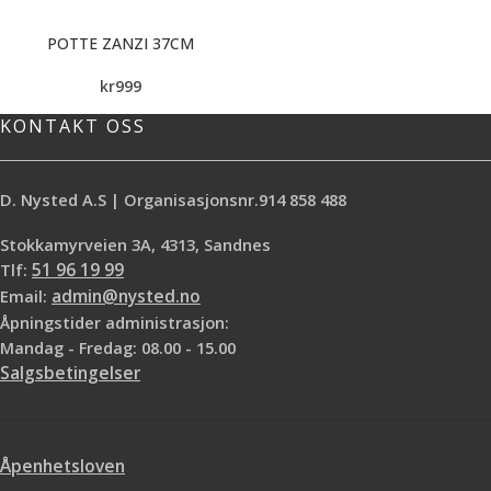
POTTE ZANZI 37CM
kr
999
KONTAKT OSS
D. Nysted A.S | Organisasjonsnr.914 858 488
Stokkamyrveien 3A, 4313, Sandnes
Tlf:
51 96 19 99
Email:
admin@nysted.no
Åpningstider administrasjon:
Mandag - Fredag: 08.00 - 15.00
Salgsbetingelser
Åpenhetsloven