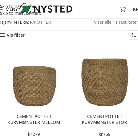
Skip to navigation
MENY
K
Skip to main content
Hjem
INTERIØR
POTTER
Viser alle 11 resultater
Vis filter
CEMENTPOTTE I
CEMENTPOTTE I
KURVMØNSTER MELLOM
KURVMØNSTER STOR
kr
279
kr
769