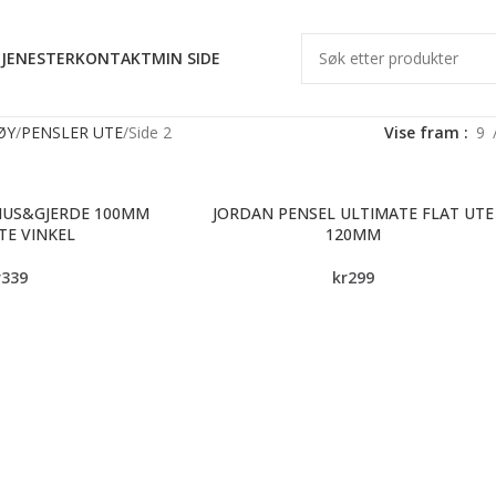
JENESTER
KONTAKT
MIN SIDE
ØY
PENSLER UTE
Side 2
Vise fram
9
HUS&GJERDE 100MM
JORDAN PENSEL ULTIMATE FLAT UTE
TE VINKEL
120MM
r
339
kr
299