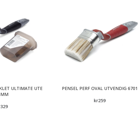
KLET ULTIMATE UTE
PENSEL PERF OVAL UTVENDIG 6701
5MM
kr
259
r
329