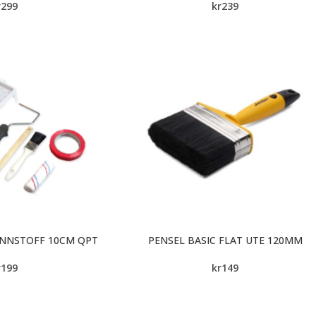
r
299
kr
239
UNNSTOFF 10CM QPT
PENSEL BASIC FLAT UTE 120MM
r
199
kr
149