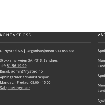
KONTAKT OSS
VÅ
D. Nysted A.S | Organisasjonsnr.914 858 488
Åpni
Stokkamyrveien 3A, 4313, Sandnes
Mand
Tlf:
51 96 19 99
Lø
Email:
admin@nysted.no
Åpni
Åpningstider administrasjon:
Mandag - Fredag: 08.00 - 15.00
Mand
Salgsbetingelser
Lørd
Nys