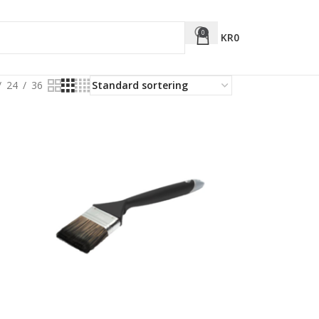
0
KR
0
24
36