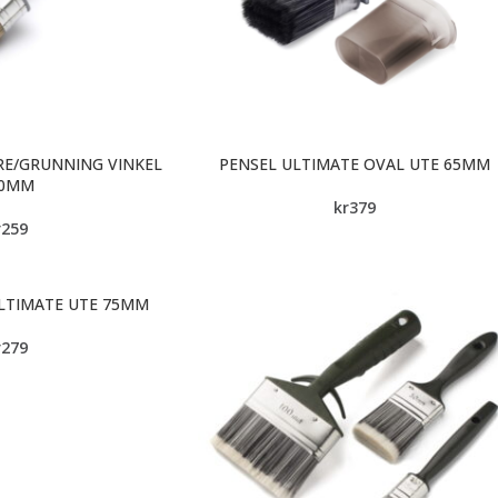
RE/GRUNNING VINKEL
PENSEL ULTIMATE OVAL UTE 65MM
20MM
kr
379
r
259
ULTIMATE UTE 75MM
r
279