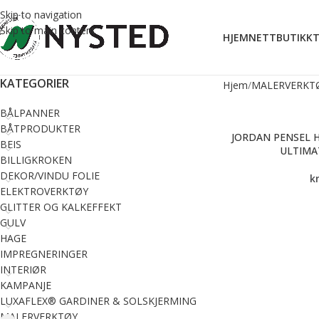
Skip to navigation
Skip to main content
HJEM
NETTBUTIKK
T
KATEGORIER
Hjem
MALERVERKT
BÅLPANNER
BÅTPRODUKTER
JORDAN PENSEL 
BEIS
ULTIMA
BILLIGKROKEN
DEKOR/VINDU FOLIE
k
ELEKTROVERKTØY
GLITTER OG KALKEFFEKT
GULV
HAGE
IMPREGNERINGER
INTERIØR
KAMPANJE
LUXAFLEX® GARDINER & SOLSKJERMING
MALERVERKTØY