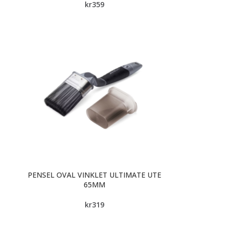
kr
359
PENSEL OVAL VINKLET ULTIMATE UTE
65MM
kr
319