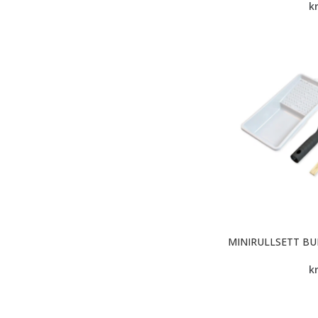
k
MINIRULLSETT B
k