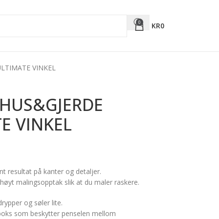
0
KR
0
LTIMATE VINKEL
 HUS&GJERDE
E VINKEL
t resultat på kanter og detaljer.
 høyt malingsopptak slik at du maler raskere.
ypper og søler lite.
sboks som beskytter penselen mellom