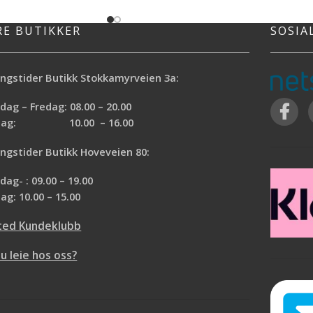
beskyttelsen da det minsker risikoen for
pe malekanter, også på
sprekkdannelse og avflassing.
later som tapet eller
RE BUTIKKER
SOSIA
tter minst 24 timer),
nell maskeringstape
eringstapen er
ngstider Butikk Stokkamyrveien 3a:
mot all maling, både
ag – Fredag: 08.00 – 20.00
ddelbasert, uten at
nn under tapen. Tapen
rdag: 10.00 – 16.00
s fullstendig etter 60
ngstider Butikk Hoveveien 80:
ager.
intlige overflater
ag- : 09.00 – 19.00
karpe malekanter
ag: 10.00 – 15.00
tendig etter 60 dager
kke gjennom
ted Kundeklubb
 vannresistent
ed både vann- og
du leie hos oss?
basert maling
 applikasjoner
ge overflater