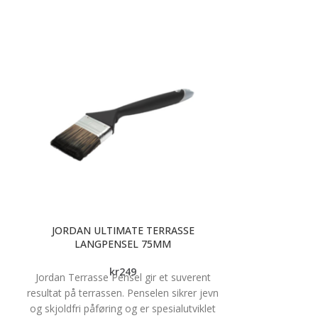
n
s
i
e
l
JORDAN ULTIMATE TERRASSE
JORDAN ULTI
LANGPENSEL 75MM
r
kr
249
Jordan Terrasse Pensel gir et suverent
Ultimate serie
resultat på terrassen. Penselen sikrer jevn
maleverktøy som
og skjoldfri påføring og er spesialutviklet
Spesialutviklet