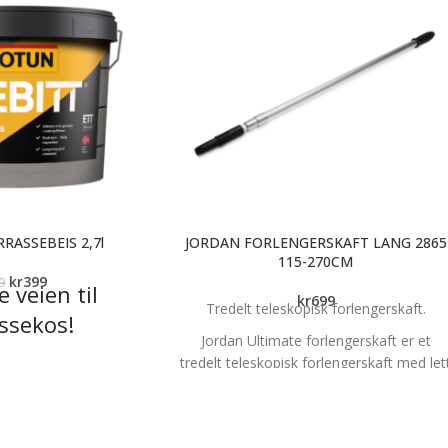
RASSEBEIS 2,7l
JORDAN FORLENGERSKAFT LANG 2865
115-270CM
kr
399
9
e veien til
kr
699
Tredelt teleskopisk forlengerskaft.
ssekos!
Jordan Ultimate forlengerskaft er et
er alt som trengs for å
tredelt teleskopisk forlengerskaft med let
het kunne slappe av i
vekt og låsekon med klikkfunksjon.
n sesongklare terrassen.
Spesielt egnet til utendørsjobber.
eis fjerner du enkelt
Bruk av forlengerskaft forenkler de flest
assebeisfjerner
som