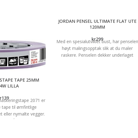
oppussingsjobber ved å gi et jevnere og
ner treverket. Påfør så
penere sluttresultat. Jobben går raskere
 Terrassebeis i ønsket
og blir mindre belastende.
gjenstår kun å nyte
JORDAN PENSEL ULTIMATE FLAT UTE
Forlengerskaftet passer til alle Jordans
meren!
120MM
malerullbøyler, forlengbare pensler,
oldbar terrasse
forlengbare verktøy og koster.
kr
299
kt mot grønske
Med en spesialutviklet bust, har pensele
Lett vekt
1 time* (*avhengig av
høyt malingsopptak slik at du maler
Spesielt egnet utendørs
 og fuktighet)
raskere. Penselen dekker underlaget
Låsekon med klikkfunksjon
rhet i ett strøk
optimalt, og drypper og søler lite. Det
Lengde:115-270 cm
følger med en praktisk oppbevaringsbok
som beskytter penselen mellom
STAPE TAPE 25MM
malingsøktene og holder penselen fuktig 
4W LILLA
opp til 2 uker. Penselen kan festes på all
Jordans forlengerskaft. Dette anbefales ti
r
139
askeringstape 2071 er
utendørsjobbene for å jobbe mer
 tape til ømfintlige
effektivt, nå lengre og skåne rygg og
t eller nymalte vegger.
skuldre under malejobben. Penselen sikre
 med både vann- og
at malingen fordeles jevnt på underlaget
maling, har en bredde
igjennom hele strøket. Det er et jevnt
fås på 50 m rull.
malingslag som gir huset den beste