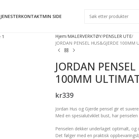
JENESTER
KONTAKT
MIN SIDE
Hjem
MALERVERKTØY
PENSLER UTE
JORDAN PENSEL HUS&GJERDE 100MM U
JORDAN PENSEL
100MM ULTIMAT
kr
339
Jordan Hus og Gjerde pensel gir et suveren
Med en spesialutviklet bust, har penselen
Penselen dekker underlaget optimalt, og dr
Det følger med en praktisk oppbevaring