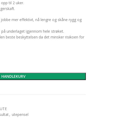
opp til 2 uker.
gerskaft.
 jobbe mer effektivt, nå lengre og skåne rygg og
t på underlaget igjennom hele strøket.
den beste beskyttelsen da det minsker risikoen for
I HANDLEKURV
 UTE
sultat
,
utepensel