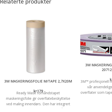
Relaterte produkter
transparente farger, som er tilpasset
både renser og lys
Jotuns beste husfarger.
ett strøk TREBITT
Produktegenskaper
Naturlig utseende
farge. Dermed 
Unike oljer - god inntrengning Lang
som
sesong - kan påføres ned mot 0 °C
Vakker og h
Teknisk informasjon
Innhold: 2,7 L
Unik effe
Farge: Klar base
Regnsikker etter 
temperatur
Lang holdba
3M MASKERING
20712
k
3M MASKERINGSFOLIE M/TAPE 2,7X20M
3M™ profesjonell m
vår anvendelige
kr
179
overflater som tape
Ready Mask forhåndstapet
Den kan brukes
maskeringsfolie gir overflatebeskyttelse
løsemiddelbasert 
ved maling innendørs. Den har integrert
på 24 mm og 
maskeringstape, slik at den er lett å rulle