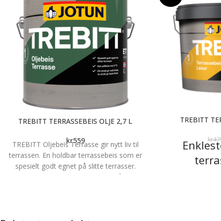
TREBITT TER
TREBITT TERRASSEBEIS OLJE 2,7 L
kr
47
kr
559
Enklest
TREBITT Oljebeis Terrasse gir nytt liv til
terrassen. En holdbar terrassebeis som er
terra
spesielt godt egnet på slitte terrasser.
TREBITT Oljebeis Terrasse kan påføres
Noen timers arbeid 
ned mot 0 grader, og har dermed en lang
med god samvittig
sesong. Ved ett strøk får man en matt
inntil tre år på de
finish, mens to strøk gir en blankere
Gammel terrasseb
overflate. Terrassebeisen har
med
TREBITT Terr