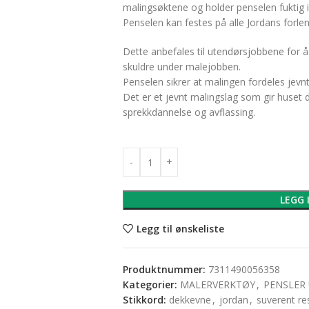
malingsøktene og holder penselen fuktig i 
Penselen kan festes på alle Jordans forlen
Dette anbefales til utendørsjobbene for å
skuldre under malejobben.
Penselen sikrer at malingen fordeles jevn
Det er et jevnt malingslag som gir huset 
sprekkdannelse og avflassing.
LEGG 
Legg til ønskeliste
Produktnummer:
7311490056358
Kategorier:
MALERVERKTØY
,
PENSLER
Stikkord:
dekkevne
,
jordan
,
suverent re