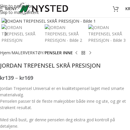
Skip to navigation
MENY
K
Skip to main content
Forstørr bilde
Hjem
MALERVERKTØY
PENSLER INNE
JORDAN TREPENSEL SKRÅ PRESISJON
kr
139
–
kr
169
Jordan Trepensel Universal er en kvalitetspensel laget med smarte
materialvalg.
Penselen passer til de fleste malejobber både inne og ute, og gir et
strøkent resultat.
Med skrå bust, gir denne penselen deg ekstra god kontroll på
detaljene.