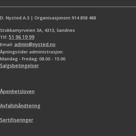
kommer med en spesialutviklet krok
som gjør at du lett kan feste
penselen på malingsspannet
D. Nysted A.S | Organisasjonsnr.914 858 488
under malejobben
Stokkamyrveien 3A, 4313, Sandnes
Tlf:
51 96 19 99
Email:
admin@nysted.no
Åpningstider administrasjon:
Mandag - Fredag: 08.00 - 15.00
Salgsbetingelser
Åpenhetsloven
Avfallshåndtering
Sertifiseringer