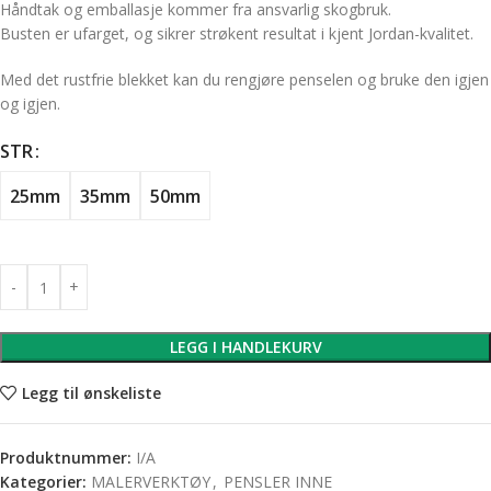
Håndtak og emballasje kommer fra ansvarlig skogbruk.
Busten er ufarget, og sikrer strøkent resultat i kjent Jordan-kvalitet.
Med det rustfrie blekket kan du rengjøre penselen og bruke den igjen
og igjen.
STR
25mm
35mm
50mm
LEGG I HANDLEKURV
Legg til ønskeliste
Produktnummer:
I/A
Kategorier:
MALERVERKTØY
,
PENSLER INNE