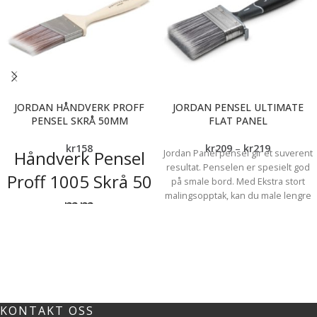
JORDAN HÅNDVERK PROFF
JORDAN PENSEL ULTIMATE
PENSEL SKRÅ 50MM
FLAT PANEL
kr
158
kr
209
–
kr
219
Håndverk Pensel
Jordan Panel pensel gir et suverent
resultat. Penselen er spesielt god
Proff 1005 Skrå 50
på smale bord. Med Ekstra stort
malingsopptak, kan du male lengre
mm
per dypp og oppnå optimal
dekkevne. Dette er penselen for
Pensel utviklet for håndverkere
deg som skal male panel og
Bruksområde: Dør, Lister innvendig
mestrer mye maling. Penselen er
Skrå syntetbust
spesielt utviklet for å påføre mye
maling på panelet for å jobbe mer
effektivt. Det ergonomiske skaftet
KONTAKT OSS
gir gode grepsmuligheter, og