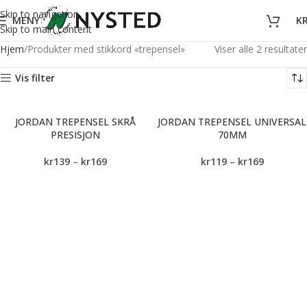
Skip to navigation
MENY
K
Skip to main content
Hjem
Produkter med stikkord «trepensel»
Viser alle 2 resultater
Vis filter
JORDAN TREPENSEL SKRÅ
JORDAN TREPENSEL UNIVERSAL
PRESISJON
70MM
kr
139
–
kr
169
kr
119
–
kr
169