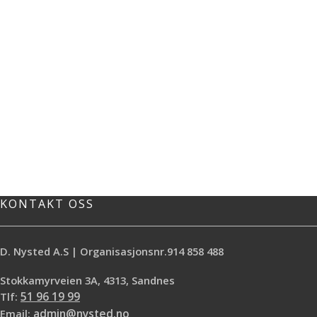
KONTAKT OSS
D. Nysted A.S | Organisasjonsnr.914 858 488
Stokkamyrveien 3A, 4313, Sandnes
Tlf:
51 96 19 99
Email:
admin@nysted.no