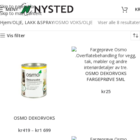
Skip to navigation
MENY
K
Skip to main content
Hjem
OLJE, LAKK &SPRAY
OSMO VOKS/OLJE
Viser alle 8 resultater
Vis filter
OSMO DEKORVOKS
FARGEPRØVE 5ML
kr
25
OSMO DEKORVOKS
kr
419
–
kr
1 699