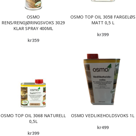
OSMO
OSMO TOP OIL 3058 FARGELØS
RENS/RENGJØRINGSVOKS 3029
MATT 0,5 L
KLAR SPRAY 400ML
kr
399
kr
359
OSMO TOP OIL 3068 NATURELL
OSMO VEDLIKEHOLDSVOKS 1L
0,5L
kr
499
kr
399