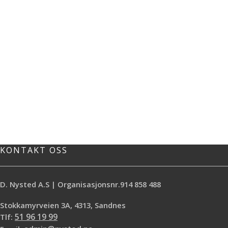
KONTAKT OSS
D. Nysted A.S | Organisasjonsnr.914 858 488
Stokkamyrveien 3A, 4313, Sandnes
Tlf:
51 96 19 99