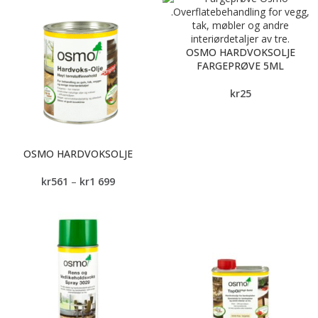
OSMO HARDVOKSOLJE
FARGEPRØVE 5ML
kr
25
OSMO HARDVOKSOLJE
kr
561
–
kr
1 699