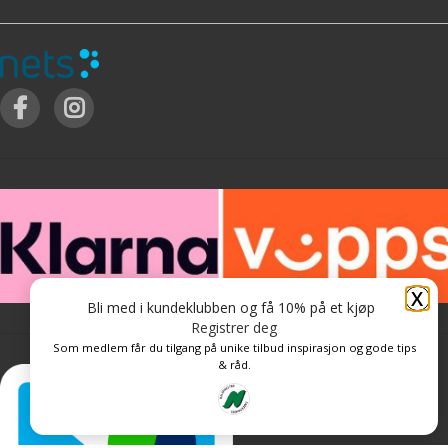
X
Bli med i kundeklubben og få 10% på et kjøp
Registrer deg
Som medlem får du tilgang på unike tilbud inspirasjon og gode tips
& råd.