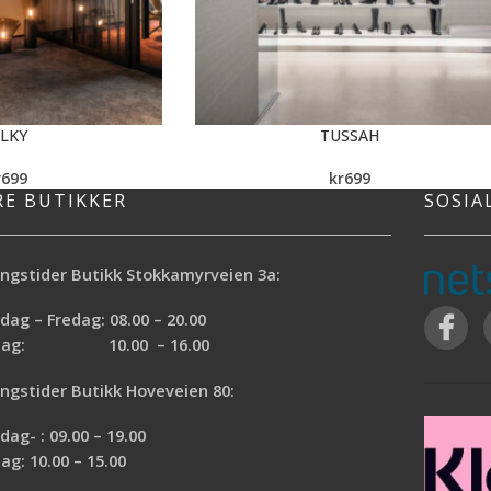
ILKY
TUSSAH
r
699
kr
699
RE BUTIKKER
SOSIA
ngstider Butikk Stokkamyrveien 3a:
ag – Fredag: 08.00 – 20.00
rdag: 10.00 – 16.00
ngstider Butikk Hoveveien 80:
ag- : 09.00 – 19.00
ag: 10.00 – 15.00