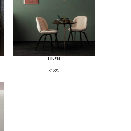
LINEN
kr
699