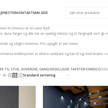
JENESTER
KONTAKT
MIN SIDE
onen til Omexco er en sann fryd!
, duse farger og alle har en nydelig tekstur og et fargespill som gir et fi
ede og selges metervis. Pris oppgitt er per meter.
ormance kolleksjonen er ekstra vaskbare og kan til og med brukes i 
.
ER TIL STUE, SOVEROM, GANG
EKSKLUSIVE TAPETER
OMEXCO
HI
36