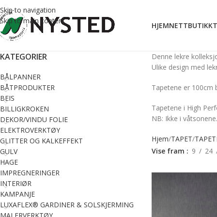
Skip to navigation
Skip to main content
HJEM
NETTBUTIKK
T
KATEGORIER
Denne lekre kolleksj
Ulike design med lekre
BÅLPANNER
BÅTPRODUKTER
Tapetene er 100cm br
BEIS
Tapetene i High Perf
BILLIGKROKEN
NB: Ikke i våtsonene
DEKOR/VINDU FOLIE
ELEKTROVERKTØY
Hjem
TAPET
TAPET
GLITTER OG KALKEFFEKT
Vise fram
9
24
GULV
HAGE
IMPREGNERINGER
INTERIØR
KAMPANJE
LUXAFLEX® GARDINER & SOLSKJERMING
MALERVERKTØY