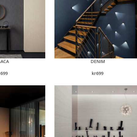
BACA
DENIM
r
699
kr
699