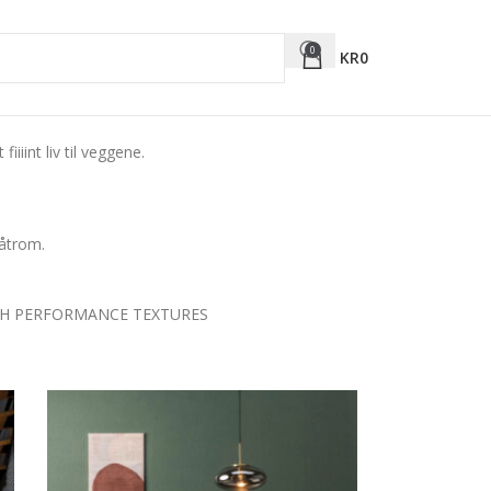
0
KR
0
iiint liv til veggene.
våtrom.
GH PERFORMANCE TEXTURES