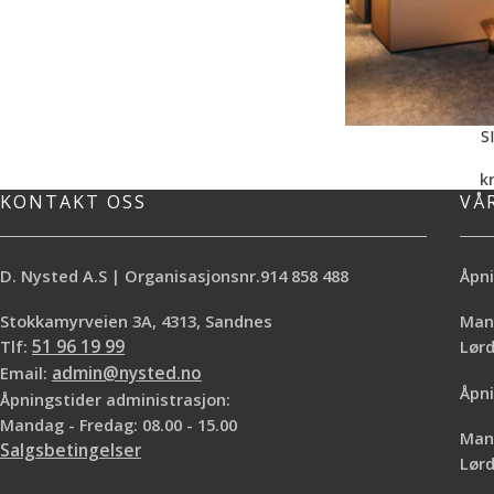
S
k
KONTAKT OSS
VÅ
D. Nysted A.S | Organisasjonsnr.914 858 488
Åpni
Stokkamyrveien 3A, 4313, Sandnes
Mand
Tlf:
51 96 19 99
Lø
Email:
admin@nysted.no
Åpni
Åpningstider administrasjon:
Mandag - Fredag: 08.00 - 15.00
Mand
Salgsbetingelser
Lørd