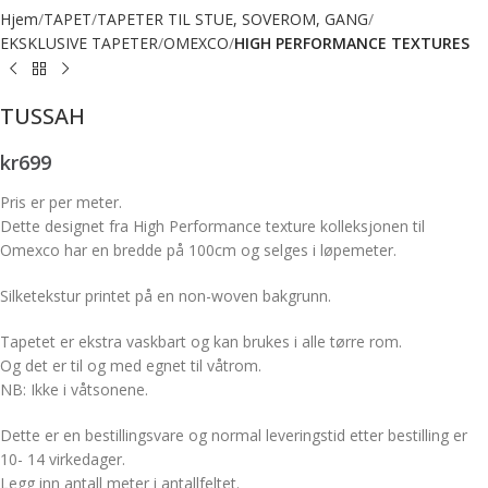
Hjem
TAPET
TAPETER TIL STUE, SOVEROM, GANG
EKSKLUSIVE TAPETER
OMEXCO
HIGH PERFORMANCE TEXTURES
TUSSAH
kr
699
Pris er per meter.
Dette designet fra High Performance texture kolleksjonen til
Omexco har en bredde på 100cm og selges i løpemeter.
Silketekstur printet på en non-woven bakgrunn.
Tapetet er ekstra vaskbart og kan brukes i alle tørre rom.
Og det er til og med egnet til våtrom.
NB: Ikke i våtsonene.
Dette er en bestillingsvare og normal leveringstid etter bestilling er
10- 14 virkedager.
Legg inn antall meter i antallfeltet.